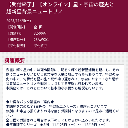
【受付終了】【オンライン】星・宇宙の歴史と
超新星背景ニュートリノ
2023/11/25(土)
【開催回数】
全1回
【受講料】
3,500円
【講座番号】
23AWK01
【受付状況】
受付終了
講座概要
夜空に輝く星の中には死ぬ間際に、明るく輝く超新星爆発を起こし、その
際にニュートリノという素粒子を大量に放出する星もあります。宇宙の歴
史の中で、何世代も星の生と死が繰り返されて、宇宙にたまってきた超新
星背景ニュートリノを観測しようとする実験も行われています。

本講座では、これらについて基本的な事柄から解説を行います。

◆お得なパック講座のご案内◆

本講座を含めた全3日程の「宇宙理工シリーズ」講座もございます。

個別にお申込み頂くよりお得な割引受講料となりますので是非ご活用くだ
さい。

全日程で受講される場合は以下のＵＲＬからお申込みいただけます。

●宇宙理工シリーズ　全3回　11月25日（土）～　12月9日（土） 
