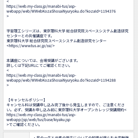
<
https://web.my-class.jp/manabi-tus/asp-
webapp/web/WWebKozaShosaiNyuryoku.do?kozaId=1194376
>

宇宙理工シリーズは、東京理科大学 総合研究院スペースシステム創造研究
センターとの共催講座です。

東京理科大学 総合研究院スペースシステム創造研究センター

<
https://www.tus.ac.jp/ssi/
>

本講座については、会場受講がございます。

詳しくは下記URLにてご確認ください。

<
https://web.my-class.jp/manabi-tus/asp-
webapp/web/WWebKozaShosaiNyuryoku.do?kozaId=1194288
>

【キャンセルポリシー】

キャンセル料は受講申し込み完了後から発生しますので、ご注意くださ
い。必ず、受講お申し込み前に東京理科大学オープンカレッジ受講規約<
https://web.my-class.jp/manabi-tus/asp-
webapp/jsp/web/tus/base/kiyaku.jsp
>でご確認ください。
・星の一生と元素の誕生についての知識が得られ大変勉強