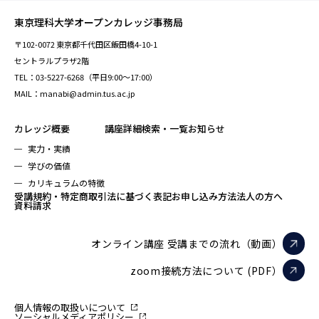
東京理科大学オープンカレッジ事務局
〒102-0072 東京都千代田区飯田橋4-10-1
セントラルプラザ2階
TEL：03-5227-6268（平日9:00～17:00）
MAIL：manabi@admin.tus.ac.jp
カレッジ概要
講座詳細検索・一覧
お知らせ
実力・実績
学びの価値
カリキュラムの特徴
受講規約・特定商取引法に基づく表記
お申し込み方法
法人の方へ
資料請求
オンライン講座 受講までの流れ（動画）
zoom接続方法について (PDF）
個人情報の取扱いについて
ソーシャルメディアポリシー