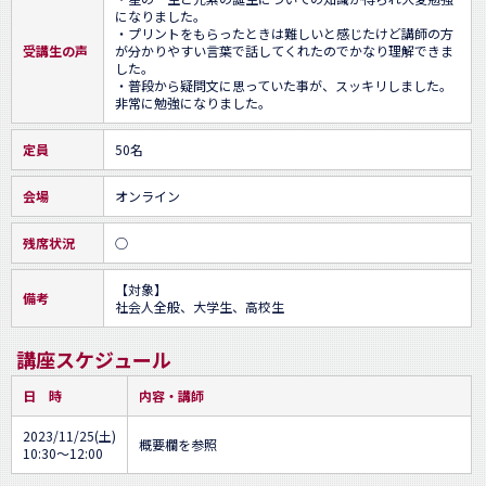
になりました。

・プリントをもらったときは難しいと感じたけど講師の方
受講生の声
が分かりやすい言葉で話してくれたのでかなり理解できま
した。

・普段から疑問文に思っていた事が、スッキリしました。
非常に勉強になりました。
定員
50名
会場
オンライン
残席状況
○
【対象】

備考
社会人全般、大学生、高校生
講座スケジュール
日 時
内容・講師
2023/11/25(土)
概要欄を参照
10:30～12:00