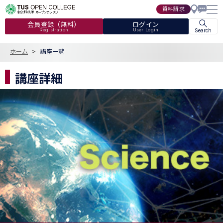
資料請求
会員登録（無料）
ログイン
Registration
User Login
Search
ホーム
講座一覧
講座詳細