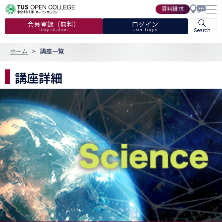
資料請求
会員登録（無料）
ログイン
Registration
User Login
Search
ホーム
講座一覧
講座詳細