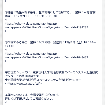
>

②惑星と衛星がなす系を、生命環境として理解する。　講師：木村 智樹　
講座日：12月2日（土）10：30～12：00

<
https://web.my-class.jp/manabi-tus/asp-
webapp/web/WWebKozaShosaiNyuryoku.do?kozaId=1194289
>

③Ｘ線でみる宇宙　講師：松下 恭子　講座日：12月9日（土）10：30～
12：00

<
https://web.my-class.jp/manabi-tus/asp-
webapp/web/WWebKozaShosaiNyuryoku.do?kozaId=1643432
>　

宇宙理工シリーズは、東京理科大学 総合研究院スペースシステム創造研究
センターとの共催講座です。

東京理科大学 総合研究院スペースシステム創造研究センター

<
https://www.tus.ac.jp/ssi/
>

本講座については、会場受講がございます。

詳しくは下記URLにてご確認ください。

<