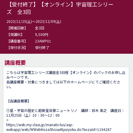
【受付終了】【オンライン】宇宙理工シリー
ズ 全3回
2023/11/25(土)～2023/12/09(土)
【開催回数】
全3回
【受講料】
9,500円
【講座番号】
23AWP01
【受付状況】
受付終了
講座概要
こちらは宇宙理工シリーズ講座全3日程【オンライン】のパックのお申し込
みページです。

各講座概要・対象につきましては以下のホームページにてご確認くださ
い。

【各講座概要】

①星・宇宙の歴史と超新星背景ニュートリノ　講師：鈴木 英之　講座日：
11月25日（土）10：30～12：00

<
https://web.my-class.jp/manabi-tus/asp-
webapp/web/WWebKozaShosaiNyuryoku.do?kozaId=1194287