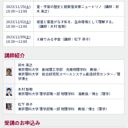
2023/11/25(土)
星・宇宙の歴史と超新星背景ニュートリノ（講師：鈴
10:30～12:00
木 英之）
2023/12/02(土)
惑星と衛星がなす系を、生命環境として理解する。
10:30～12:00
（講師：木村 智樹）
2023/12/09(土)
Ｘ線でみる宇宙（講師：松下 恭子）
10:30～12:00
講師紹介
鈴木 英之
東京理科大学 創域理工学部 先端物理学科 教授／
東京理科大学 総合研究院スペースシステム創造研究センター／理
学博士
木村 智樹
東京理科大学 理学部第一部 物理学科 准教授／博士（理学）
松下 恭子
東京理科大学 理学部第一部 物理学科 教授／博士（理学）
受講のお申込み