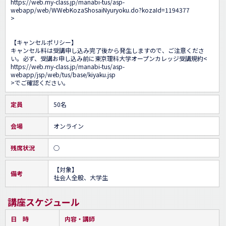
https://web.my-class.jp/manabi-tus/asp-
webapp/web/WWebKozaShosaiNyuryoku.do?kozaId=1194377
>

【キャンセルポリシー】

キャンセル料は受講申し込み完了後から発生しますので、ご注意くださ
い。必ず、受講お申し込み前に東京理科大学オープンカレッジ受講規約<
https://web.my-class.jp/manabi-tus/asp-
webapp/jsp/web/tus/base/kiyaku.jsp
>でご確認ください。
定員
50名
会場
オンライン
残席状況
○
【対象】

備考
社会人全般、大学生
講座スケジュール
日 時
内容・講師