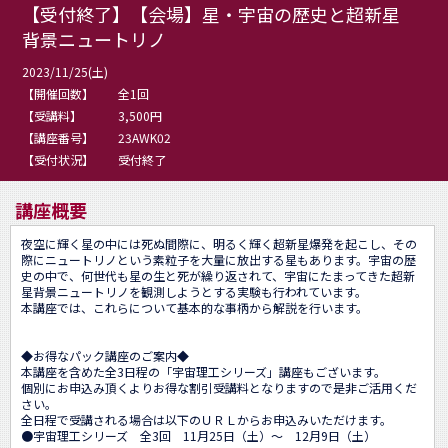
【受付終了】【会場】星・宇宙の歴史と超新星
背景ニュートリノ
2023/11/25(土)
【開催回数】
全1回
【受講料】
3,500円
【講座番号】
23AWK02
【受付状況】
受付終了
講座概要
夜空に輝く星の中には死ぬ間際に、明るく輝く超新星爆発を起こし、その
際にニュートリノという素粒子を大量に放出する星もあります。宇宙の歴
史の中で、何世代も星の生と死が繰り返されて、宇宙にたまってきた超新
星背景ニュートリノを観測しようとする実験も行われています。

本講座では、これらについて基本的な事柄から解説を行います。

◆お得なパック講座のご案内◆

本講座を含めた全3日程の「宇宙理工シリーズ」講座もございます。

個別にお申込み頂くよりお得な割引受講料となりますので是非ご活用くだ
さい。

全日程で受講される場合は以下のＵＲＬからお申込みいただけます。

●宇宙理工シリーズ　全3回　11月25日（土）～　12月9日（土） 
