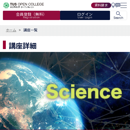
資料請求
会員登録（無料）
ログイン
Registration
User Login
Search
ホーム
講座一覧
講座詳細