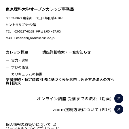
東京理科大学オープンカレッジ事務局
〒102-0072 東京都千代田区飯田橋4-10-1
セントラルプラザ2階
TEL：03-5227-6268（平日9:00～17:00）
MAIL：manabi@admin.tus.ac.jp
カレッジ概要
講座詳細検索・一覧
お知らせ
実力・実績
学びの価値
カリキュラムの特徴
受講規約・特定商取引法に基づく表記
お申し込み方法
法人の方へ
資料請求
オンライン講座 受講までの流れ（動画）
zoom接続方法について (PDF）
個人情報の取扱いについて
ソーシャルメディアポリシー