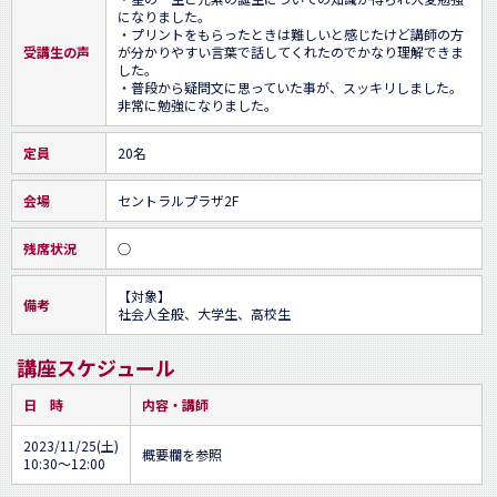
になりました。

・プリントをもらったときは難しいと感じたけど講師の方
受講生の声
が分かりやすい言葉で話してくれたのでかなり理解できま
した。

・普段から疑問文に思っていた事が、スッキリしました。
非常に勉強になりました。
定員
20名
会場
セントラルプラザ2F
残席状況
○
【対象】

備考
社会人全般、大学生、高校生
講座スケジュール
日 時
内容・講師
2023/11/25(土)
概要欄を参照
10:30～12:00