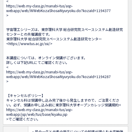
<
https://web.my-class.jp/manabi-tus/asp-
webapp/web/WWebKozaShosaiNyuryoku.do?kozaId=1194377
>

宇宙理工シリーズは、東京理科大学 総合研究院スペースシステム創造研究
センターとの共催講座です。

東京理科大学 総合研究院スペースシステム創造研究センター

<
https://www.tus.ac.jp/ssi/
>

本講座については、オンライン受講がございます。

詳しくは下記URLにてご確認ください。

<
https://web.my-class.jp/manabi-tus/asp-
webapp/web/WWebKozaShosaiNyuryoku.do?kozaId=1194287
>

【キャンセルポリシー】

キャンセル料は受講申し込み完了後から発生しますので、ご注意くださ
い。必ず、受講お申し込み前に東京理科大学オープンカレッジ受講規約<
https://web.my-class.jp/manabi-tus/asp-
webapp/jsp/web/tus/base/kiyaku.jsp
>でご確認ください。
・星の一生と元素の誕生についての知識が得られ大変勉強