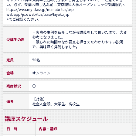
い。必ず、受講お申し込み前に東京理科大学オープンカレッジ受講規約<
https://web.my-class.jp/manabi-tus/asp-
webapp/jsp/web/tus/base/kiyaku.jsp
>でご確認ください。
・実際の事例を紹介しながら講義をして頂いたので、大変
参考になりました。

受講生の声
・限られた時間のなか要点を押さえたわかりやすい説明
で、興味深く拝聴しました。
定員
50名
会場
オンライン
残席状況
○
【対象】

備考
社会人全般、大学生、高校生
講座スケジュール
日 時
内容・講師