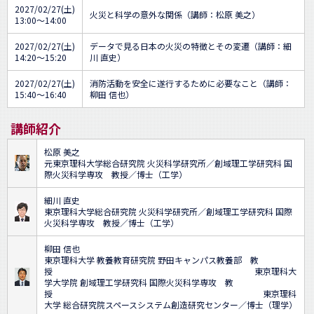
2027/02/27(土)
火災と科学の意外な関係（講師：松原 美之）
13:00～14:00
2027/02/27(土)
データで見る日本の火災の特徴とその変遷（講師：細
14:20～15:20
川 直史）
2027/02/27(土)
消防活動を安全に遂行するために必要なこと（講師：
15:40～16:40
柳田 信也）
講師紹介
松原 美之
元東京理科大学総合研究院 火災科学研究所／創域理工学研究科 国
際火災科学専攻 教授／博士（工学）
細川 直史
東京理科大学総合研究院 火災科学研究所／創域理工学研究科 国際
火災科学専攻 教授／博士（工学）
柳田 信也
東京理科大学 教養教育研究院 野田キャンパス教養部 教
授 東京理科大
学大学院 創域理工学研究科 国際火災科学専攻 教
授 東京理科
大学 総合研究院スペースシステム創造研究センター／博士（理学）