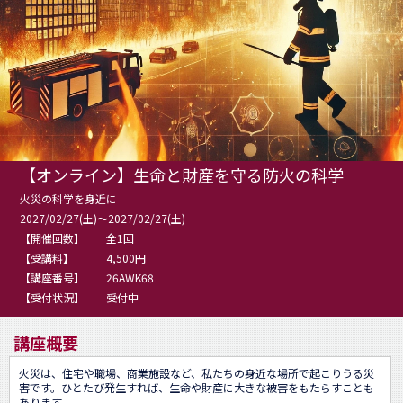
【オンライン】生命と財産を守る防火の科学
火災の科学を身近に
2027/02/27(土)～2027/02/27(土)
【開催回数】
全1回
【受講料】
4,500円
【講座番号】
26AWK68
【受付状況】
受付中
講座概要
火災は、住宅や職場、商業施設など、私たちの身近な場所で起こりうる災
害です。ひとたび発生すれば、生命や財産に大きな被害をもたらすことも
あります。
