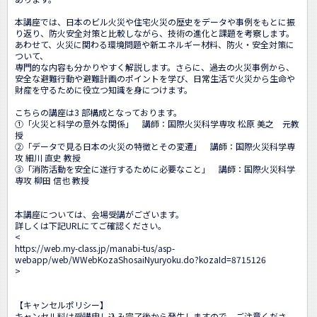
本講座では、日本のビル火災や住宅火災の歴史をデータや事例をもとに振
り返り、防火安全対策と比較しながら、技術の進化と課題を考察します。
あわせて、火災に関わる環境問題や新エネルギー材料、防火・安全対策に
ついて、

専門的な内容も分かりやすく解説します。さらに、過去の火災事例から、
安全な避難行動や避難計画のポイントを学び、日常生活で火災から生命や
財産を守るために役立つ知識を身につけます。

こちらの講座は3 部構成となっております。

①「火災と科学の意外な関係」　講師：国際火災科学専攻 松原 美之　元教
授

②「データで見る日本の火災の特徴とその変遷」　講師：国際火災科学専
攻 細川 直史 教授

③「消防活動を安全に遂行するために必要なこと」　講師：国際火災科学
専攻 柳田 信也 教授

本講座については、会場受講がございます。

詳しくは下記URLにてご確認ください。

<
https://web.my-class.jp/manabi-tus/asp-
webapp/web/WWebKozaShosaiNyuryoku.do?kozaId=8715126
>

【キャンセルポリシー】

キャンセル料は受講申し込み完了後から発生しますので、ご注意くださ