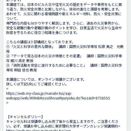
本講座では、日本のビル火災や住宅火災の歴史をデータや事例をもとに振
り返り、防火安全対策と比較しながら、技術の進化と課題を考察します。
あわせて、火災に関わる環境問題や新エネルギー材料、防火・安全対策に
ついて、

専門的な内容も分かりやすく解説します。さらに、過去の火災事例から、
安全な避難行動や避難計画のポイントを学び、日常生活で火災から生命や
財産を守るために役立つ知識を身につけます。

こちらの講座は3 部構成となっております。

①「火災と科学の意外な関係」　講師：国際火災科学専攻 松原 美之　元教
授

②「データで見る日本の火災の特徴とその変遷」　講師：国際火災科学専
攻 細川 直史 教授

③「消防活動を安全に遂行するために必要なこと」　講師：国際火災科学
専攻 柳田 信也 教授

本講座については、オンライン受講がございます。

詳しくは下記URLにてご確認ください。

<
https://web.my-class.jp/manabi-tus/asp-
webapp/web/WWebKozaShosaiNyuryoku.do?kozaId=8758553
>

【キャンセルポリシー】

キャンセル料は受講申し込み完了後から発生しますので、ご注意くださ
い。必ず、受講お申し込み前に東京理科大学オープンカレッジ受講規約<
https://web.my-class.jp/manabi-tus/asp-