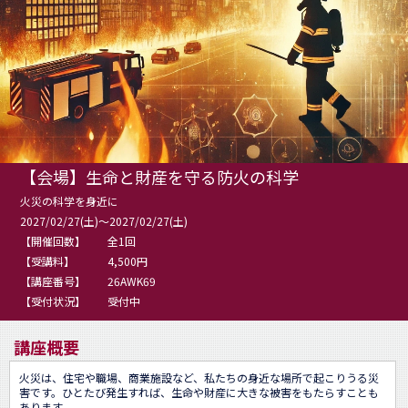
【会場】生命と財産を守る防火の科学
火災の科学を身近に
2027/02/27(土)～2027/02/27(土)
【開催回数】
全1回
【受講料】
4,500円
【講座番号】
26AWK69
【受付状況】
受付中
講座概要
火災は、住宅や職場、商業施設など、私たちの身近な場所で起こりうる災
害です。ひとたび発生すれば、生命や財産に大きな被害をもたらすことも
あります。
