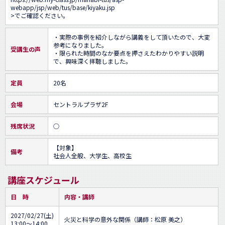
webapp/jsp/web/tus/base/kiyaku.jsp
>でご確認ください。
・実際の事例を紹介しながら講義をして頂いたので、大変
参考になりました。

受講生の声
・限られた時間のなか要点を押さえたわかりやすい説明
で、興味深く拝聴しました。
定員
20名
会場
セントラルプラザ2F
残席状況
○
【対象】

備考
社会人全般、大学生、高校生
講座スケジュール
日 時
内容・講師
2027/02/27(土)
火災と科学の意外な関係（講師：松原 美之）
13:00～14:00