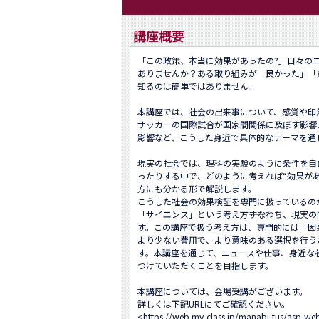
講座概要
「この政策、本当に効果があったの?」――日々
ありませんか？ある取り組みが「良かった」「
知るのは簡単ではありません。

本講座では、社会の出来事について、感覚や印
サッカーの国際試合が国家間関係に及ぼす影響
影響など、こうした身近で具体的なテーマを通
現実の社会では、理科の実験のように条件を自
ったりする中で、どのように考えれば“効果が
方にも分かる形で解説します。

こうした社会の効果検証を専門に扱っているの
「サイエンス」という考え方――すなわち、現実
す。この講座で扱う考え方は、専門的には「因
より少ない費用で、より意味のある選択を行う
す。本講座を通じて、ニュースや仕事、身近な
つけていただくことを目指します。

本講座については、会場受講がございます。

詳しくは下記URLにてご確認ください。

<
https://web.my-class.jp/manabi-tus/asp