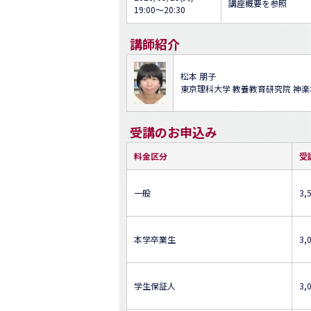
講座概要を参照
19:00～20:30
講師紹介
松本 朋子
東京理科大学 教養教育研究院 神
受講のお申込み
料金区分
受
一般
3,
本学卒業生
3,
学生保証人
3,