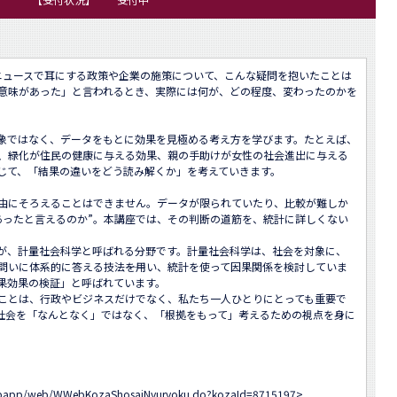
のニュースで耳にする政策や企業の施策について、こんな疑問を抱いたことは
意味があった」と言われるとき、実際には何が、どの程度、変わったのかを
象ではなく、データをもとに効果を見極める考え方を学びます。たとえば、
、緑化が住民の健康に与える効果、親の手助けが女性の社会進出に与える
じて、「結果の違いをどう読み解くか」を考えていきます。

由にそろえることはできません。データが限られていたり、比較が難しか
あったと言えるのか”。本講座では、その判断の道筋を、統計に詳しくない
が、計量社会科学と呼ばれる分野です。計量社会科学は、社会を対象に、
の問いに体系的に答える技法――を用い、統計を使って因果関係を検討していま
果効果の検証」と呼ばれています。

ことは、行政やビジネスだけでなく、私たち一人ひとりにとっても重要で
社会を「なんとなく」ではなく、「根拠をもって」考えるための視点を身に
-webapp/web/WWebKozaShosaiNyuryoku.do?kozaId=8715197
>
