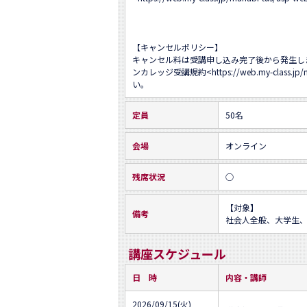
【キャンセルポリシー】

キャンセル料は受講申し込み完了後から発生し
ンカレッジ受講規約<
https://web.my-class.jp
い。
定員
50名
会場
オンライン
残席状況
○
【対象】

備考
社会人全般、大学生
講座スケジュール
日 時
内容・講師
2026/09/15(火)