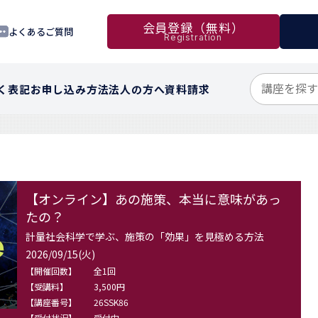
会員登録（無料）
よくあるご質問
Registration
く表記
お申し込み方法
法人の方へ
資料請求
【オンライン】あの施策、本当に意味があっ
たの？
計量社会科学で学ぶ、施策の「効果」を見極める方法
2026/09/15(火)
【開催回数】
全1回
【受講料】
3,500円
【講座番号】
26SSK86
【受付状況】
受付中