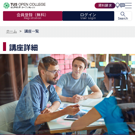
資料請求
会員登録（無料）
ログイン
Registration
User Login
Search
ホーム
講座一覧
講座詳細