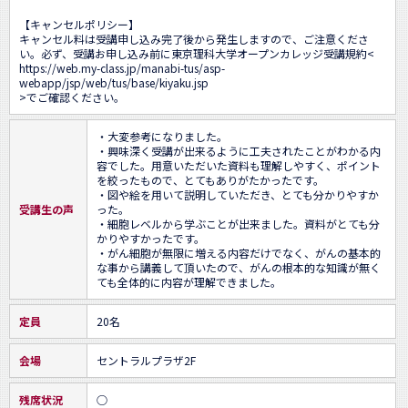
【キャンセルポリシー】

キャンセル料は受講申し込み完了後から発生しますので、ご注意くださ
い。必ず、受講お申し込み前に東京理科大学オープンカレッジ受講規約<
https://web.my-class.jp/manabi-tus/asp-
webapp/jsp/web/tus/base/kiyaku.jsp
>でご確認ください。
・大変参考になりました。

・興味深く受講が出来るように工夫されたことがわかる内
容でした。用意いただいた資料も理解しやすく、ポイント
を絞ったもので、とてもありがたかったです。

・図や絵を用いて説明していただき、とても分かりやすか
受講生の声
った。

・細胞レベルから学ぶことが出来ました。資料がとても分
かりやすかったです。

・がん細胞が無限に増える内容だけでなく、がんの基本的
な事から講義して頂いたので、がんの根本的な知識が無く
ても全体的に内容が理解できました。
定員
20名
会場
セントラルプラザ2F
残席状況
○