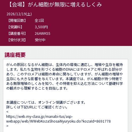
【会場】がん細胞が無限に増えるしくみ
2026/12/19(土)
【開催回数】
全1回
【受講料】
3,500円
【講座番号】
26AWK55
【受付状況】
受付中
講座概要
がんの原因となるがん細胞は、生体内の環境に適応し、増殖や生存を維持
します。私たち生物を形づくる細胞のDNAにはテロメアと呼ばれる部分が
あり、このテロメアは細胞の寿命に関与していますが、がん細胞の増殖や
生存にも大きな影響を与えています。本講座では、がん細胞が持つ特徴で
ある無限増殖のしくみを知り、その特徴を抑え込む方法について基礎科学
の観点から理解することを目指します。

本講座については、オンライン受講がございます。

詳しくは下記URLにてご確認ください。

<
https://web.my-class.jp/manabi-tus/asp-
webapp/web/WWebKozaShosaiNyuryoku.do?kozaId=8691778
>
