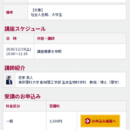
【対象】

備考
社会人全般、大学生
講座スケジュール
日 時
内容・講師
2026/12/19(土)
講座概要を参照
10:00～11:30
講師紹介
定家 真人
東京理科大学 創域理工学部 生命生物科学科 教授／博士（理学）
受講のお申込み
料金区分
受講料
一般
3,500円
お申込み画面へ