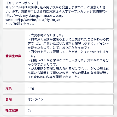
【キャンセルポリシー】

キャンセル料は受講申し込み完了後から発生しますので、ご注意くださ
い。必ず、受講お申し込み前に東京理科大学オープンカレッジ受講規約<
https://web.my-class.jp/manabi-tus/asp-
webapp/jsp/web/tus/base/kiyaku.jsp
>でご確認ください。
・大変参考になりました。

・興味深く受講が出来るように工夫されたことがわかる内
容でした。用意いただいた資料も理解しやすく、ポイント
を絞ったもので、とてもありがたかったです。

・図や絵を用いて説明していただき、とても分かりやすか
受講生の声
った。

・細胞レベルから学ぶことが出来ました。資料がとても分
かりやすかったです。

・がん細胞が無限に増える内容だけでなく、がんの基本的
な事から講義して頂いたので、がんの根本的な知識が無く
ても全体的に内容が理解できました。
定員
50名
会場
オンライン
残席状況
○