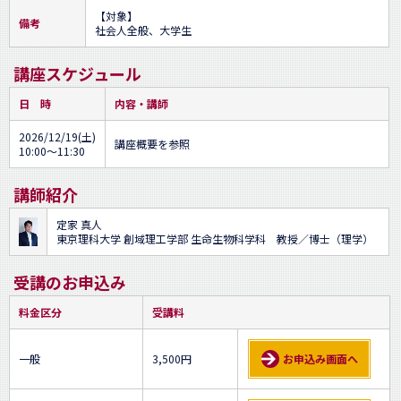
【対象】

備考
社会人全般、大学生
講座スケジュール
日 時
内容・講師
2026/12/19(土)
講座概要を参照
10:00～11:30
講師紹介
定家 真人
東京理科大学 創域理工学部 生命生物科学科 教授／博士（理学）
受講のお申込み
料金区分
受講料
一般
3,500円
お申込み画面へ