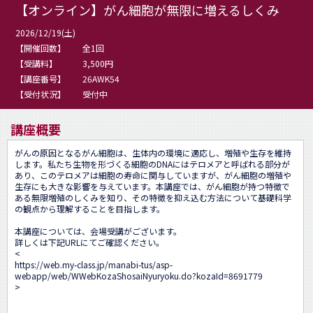
【オンライン】がん細胞が無限に増えるしくみ
2026/12/19(土)
【開催回数】
全1回
【受講料】
3,500円
【講座番号】
26AWK54
【受付状況】
受付中
講座概要
がんの原因となるがん細胞は、生体内の環境に適応し、増殖や生存を維持
します。私たち生物を形づくる細胞のDNAにはテロメアと呼ばれる部分が
あり、このテロメアは細胞の寿命に関与していますが、がん細胞の増殖や
生存にも大きな影響を与えています。本講座では、がん細胞が持つ特徴で
ある無限増殖のしくみを知り、その特徴を抑え込む方法について基礎科学
の観点から理解することを目指します。

本講座については、会場受講がございます。

詳しくは下記URLにてご確認ください。

<
https://web.my-class.jp/manabi-tus/asp-
webapp/web/WWebKozaShosaiNyuryoku.do?kozaId=8691779
>
