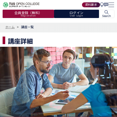
資料請求
会員登録（無料）
ログイン
Registration
User Login
Search
ホーム
講座一覧
講座詳細