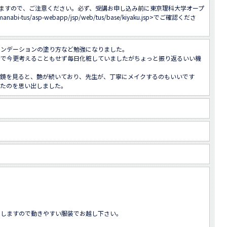
ますので、ご注意ください。必ず、受講お申し込み前に東京理科大学オープ
/manabi-tus/asp-webapp/jsp/web/tus/base/kiyaku.jsp
>でご確認くださ
ンデーションの塗り方など勉強になりました。

身で今更考えることもせず毎日化粧していましたがちょっと振り返るいい機
と鏡を見ると、艶が続いており、先生が、丁寧にメイクするのもいいです
いたのを思い出しました。
しますので動きやすい服装でお越し下さい。
