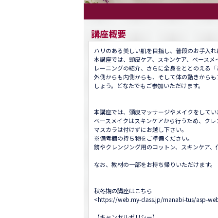
講座概要
ハリのある美しい肌を目指し、普段のお手入れ
本講座では、頭皮ケア、スキンケア、ベースメ
レーニングの紹介、さらに全身をととのえる「
外側からも内側からも、そして体の動きからも
しょう。どなたでもご参加いただけます。

本講座では、頭皮マッサージやメイクをしていた
ベースメイクはスキンケアから行うため、クレ
マスカラは付けずにお越し下さい。

※備考欄の持ち物をご準備ください。 

鏡やクレンジング用のコットン、スキンケア、化
なお、教材の一部をお持ち帰りいただけます。

秋冬期の講座はこちら

<
https://web.my-class.jp/manabi-tus/asp
【キャンセルポリシー】
