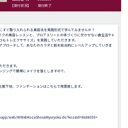
【受付状況】
受付終了
にすぐ取り入れられる美容法を実践形式で学んでみませんか？

イクの美容レッスンと、プロアスリートの体づくりに欠かせない食生活やト
ひもトレエクササイズ」を実践していただきます。

アプローチして、あなたのカラダと肌を総合的にレベルアップしていきま
だきます。 

ンジングで簡単にメイクを落としますので、

粧下地、ファンデーションはこちらで用意致します。 

-webapp/web/WWebKozaShosaiNyuryoku.do?kozaId=8688059
>
