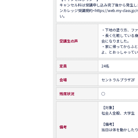
キャンセル料は受講申し込み完了後から発生し
ンカレッジ受講規約<
https://web.my-class.jp
い。
・下地の塗り方、ファ
・長く化粧している
受講生の声
会になりました。

・家に帰ってからふ
よ、とおっしゃって
定員
24名
会場
セントラルプラザ2F
残席状況
○
【対象】

社会人全般、大学生

【備考】

備考
当日は体を動かしたり