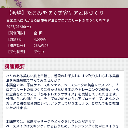
【会場】たるみを防ぐ美容ケアと体づくり
日常生活に活かせる簡単美容法とプロアスリートの体づくりを学ぶ
2027/01/30(土)
【開催回数】
全1回
【受講料】
4,500円
【講座番号】
26AWL06
【受付状況】
受付中
講座概要
ハリのある美しい肌を目指し、普段のお手入れにすぐ取り入れられる美容
法を実践形式で学んでみませんか？

本講座では、頭皮ケア、スキンケア、ベースメイクの美容レッスンと、プ
ロアスリートの体づくりに欠かせない食生活やトレーニングの紹介、さら
に全身をととのえる「ひもトレエクササイズ」を実践していただきます。

外側からも内側からも、そして体の動きからもアプローチして、あなたの
カラダと肌を総合的にレベルアップしていきましょう。どなたでもご参加
いただけます。

本講座では、頭皮マッサージやメイクをしていただきます。

ベースメイクはスキンケアから行うため、クレンジングで簡単にメイクを