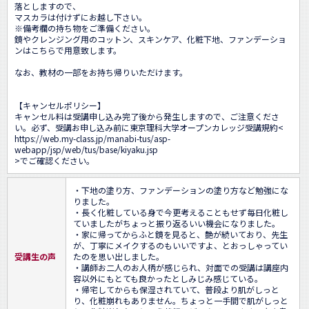
落としますので、

マスカラは付けずにお越し下さい。

※備考欄の持ち物をご準備ください。

鏡やクレンジング用のコットン、スキンケア、化粧下地、ファンデーショ
ンはこちらで用意致します。

なお、教材の一部をお持ち帰りいただけます。

【キャンセルポリシー】

キャンセル料は受講申し込み完了後から発生しますので、ご注意くださ
い。必ず、受講お申し込み前に東京理科大学オープンカレッジ受講規約<
https://web.my-class.jp/manabi-tus/asp-
webapp/jsp/web/tus/base/kiyaku.jsp
>でご確認ください。
・下地の塗り方、ファンデーションの塗り方など勉強にな
りました。

・長く化粧している身で今更考えることもせず毎日化粧し
ていましたがちょっと振り返るいい機会になりました。

・家に帰ってからふと鏡を見ると、艶が続いており、先生
が、丁寧にメイクするのもいいですよ、とおっしゃってい
受講生の声
たのを思い出しました。

・講師お二人のお人柄が感じられ、対面での受講は講座内
容以外にもとても良かったとしみじみ感じている。

・帰宅してからも保湿されていて、普段より肌がしっと
り、化粧崩れもありません。ちょっと一手間で肌がしっと