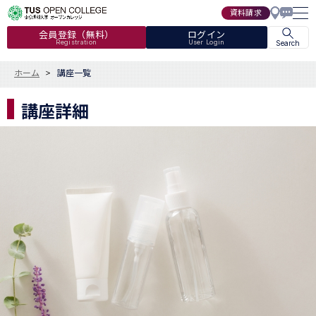
資料請求
会員登録（無料）
ログイン
Registration
User Login
Search
ホーム
講座一覧
講座詳細