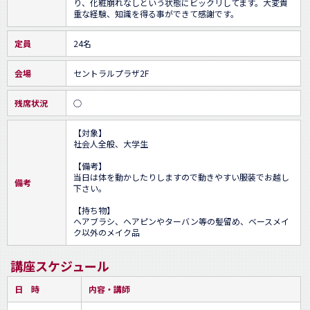
り、化粧崩れなしという状態にビックリしてます。大変貴
重な経験、知識を得る事ができて感謝です。
定員
24名
会場
セントラルプラザ2F
残席状況
○
【対象】

社会人全般、大学生

【備考】

当日は体を動かしたりしますので動きやすい服装でお越し
備考
下さい。

【持ち物】

ヘアブラシ、ヘアピンやターバン等の髪留め、ベースメイ
ク以外のメイク品
講座スケジュール
日 時
内容・講師