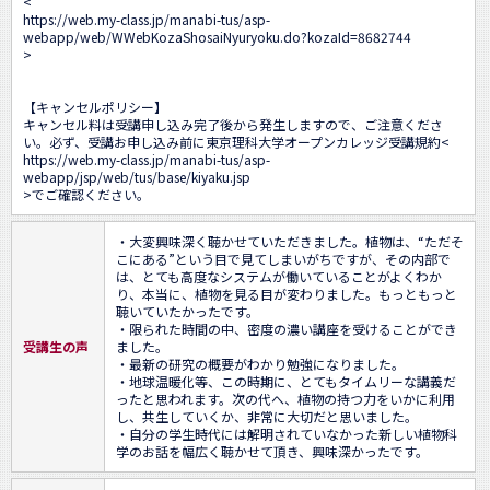
<
https://web.my-class.jp/manabi-tus/asp-
webapp/web/WWebKozaShosaiNyuryoku.do?kozaId=8682744
>

【キャンセルポリシー】

キャンセル料は受講申し込み完了後から発生しますので、ご注意くださ
い。必ず、受講お申し込み前に東京理科大学オープンカレッジ受講規約<
https://web.my-class.jp/manabi-tus/asp-
webapp/jsp/web/tus/base/kiyaku.jsp
>でご確認ください。
・大変興味深く聴かせていただきました。植物は、“ただそ
こにある”という目で見てしまいがちですが、その内部で
は、とても高度なシステムが働いていることがよくわか
り、本当に、植物を見る目が変わりました。もっともっと
聴いていたかったです。

・限られた時間の中、密度の濃い講座を受けることができ
受講生の声
ました。

・最新の研究の概要がわかり勉強になりました。

・地球温暖化等、この時期に、とてもタイムリーな講義だ
ったと思われます。次の代へ、植物の持つ力をいかに利用
し、共生していくか、非常に大切だと思いました。

・自分の学生時代には解明されていなかった新しい植物科
学のお話を幅広く聴かせて頂き、興味深かったです。