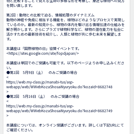
物と比較することで見える生命の多様な形を考察し、身近な植物への見方
を問い直します。

第2回：動物との比較で迫る、情報処理のダイナミズム

動物の神経や免疫に相当する機能を、植物はどのようなプロセスで実現し
ているのか。最新の知見から、植物の体内を駆け巡る情報伝達の仕組みを
解き明かします。さらにプラズマ植物科学など、植物の潜在能力を社会に
活かすための最新技術を紹介し、人類と植物が共に歩む未来を展望しま
す。

本講座は「国際植物の日」協賛イベントです。

<
https://sites.google.com/site/fopdjapan/
>

本講座は単回でのご受講も可能です。以下のページよりお申し込みくださ
い。

●第1回　5月9日（土）　のみご受講の場合

<
https://web.my-class.jp/manabi-tus/asp-
webapp/web/WWebKozaShosaiNyuryoku.do?kozaId=8682748
>

●第2回　5月16日（土）　のみご受講の場合

<
https://web.my-class.jp/manabi-tus/asp-
webapp/web/WWebKozaShosaiNyuryoku.do?kozaId=8682749
>

本講座については、オンライン受講がございます。詳しくは下記URLにて
ご確認ください。
