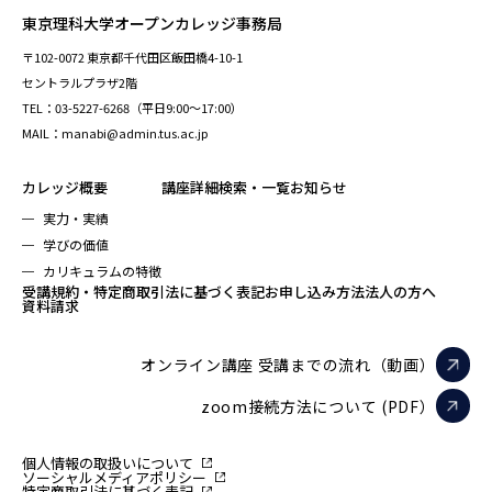
東京理科大学オープンカレッジ事務局
〒102-0072 東京都千代田区飯田橋4-10-1
セントラルプラザ2階
TEL：03-5227-6268（平日9:00～17:00）
MAIL：manabi@admin.tus.ac.jp
カレッジ概要
講座詳細検索・一覧
お知らせ
実力・実績
学びの価値
カリキュラムの特徴
受講規約・特定商取引法に基づく表記
お申し込み方法
法人の方へ
資料請求
オンライン講座 受講までの流れ（動画）
zoom接続方法について (PDF）
個人情報の取扱いについて
ソーシャルメディアポリシー
特定商取引法に基づく表記