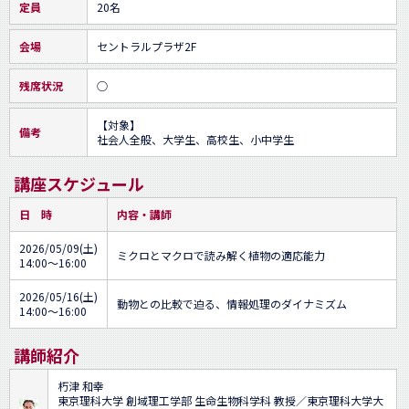
定員
20名
会場
セントラルプラザ2F
残席状況
○
【対象】

備考
社会人全般、大学生、高校生、小中学生
講座スケジュール
日 時
内容・講師
2026/05/09(土)
ミクロとマクロで読み解く植物の適応能力
14:00～16:00
2026/05/16(土)
動物との比較で迫る、情報処理のダイナミズム
14:00～16:00
講師紹介
朽津 和幸
東京理科大学 創域理工学部 生命生物科学科 教授／東京理科大学大