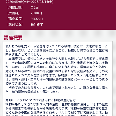
2026/05/09(土)～2026/05/16(土)
【開催回数】
全2回
【受講料】
7,000円
【講座番号】
26SSK41
【受付状況】
受付終了
講座概要
私たちの命を支え、安らぎを与えてくれる植物。彼らは「大地に根を下ろ
し、動かない」という道を選んだからこそ、動物とは異なる独自の生存戦
略を進化させてきました。

　本講座では、植物の生き方を動物や人間と比較しながら多面的に捉え直
し、その情報処理システムの核心に迫ります。脳や神経系を持たない植物
が、いかにして周囲を感知し、自在に体を作り変え、環境の変化や外敵に
対応しているのか。講師の研究室における新たな研究成果も交え、その洗
練されたメカニズムを読み解きます。植物独自のシステムを理解すること
は、環境・食料・エネルギー問題解決の鍵を握るパートナーとしての真の
姿を浮き彫りにします。

　初めての方はもちろん、これまで受講された方にも、新たな発見に満ち
た、知的冒険の最前線をお届けします。

第1回：ミクロとマクロで読み解く植物の適応能力

植物が果たしてきた役割や人間の活動、生物多様性に注目し、地球の歴史
から現在までを概観しながら未来を考えます。植物が過酷な自然界で生き
抜くための多面的な戦略をミクロのレベルまで掘り下げて解説します。動