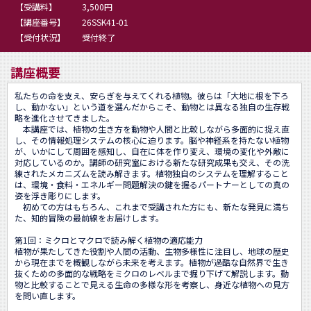
【受講料】
3,500円
【講座番号】
26SSK41-01
【受付状況】
受付終了
講座概要
私たちの命を支え、安らぎを与えてくれる植物。彼らは「大地に根を下ろ
し、動かない」という道を選んだからこそ、動物とは異なる独自の生存戦
略を進化させてきました。

　本講座では、植物の生き方を動物や人間と比較しながら多面的に捉え直
し、その情報処理システムの核心に迫ります。脳や神経系を持たない植物
が、いかにして周囲を感知し、自在に体を作り変え、環境の変化や外敵に
対応しているのか。講師の研究室における新たな研究成果も交え、その洗
練されたメカニズムを読み解きます。植物独自のシステムを理解すること
は、環境・食料・エネルギー問題解決の鍵を握るパートナーとしての真の
姿を浮き彫りにします。

　初めての方はもちろん、これまで受講された方にも、新たな発見に満ち
た、知的冒険の最前線をお届けします。

第1回：ミクロとマクロで読み解く植物の適応能力

植物が果たしてきた役割や人間の活動、生物多様性に注目し、地球の歴史
から現在までを概観しながら未来を考えます。植物が過酷な自然界で生き
抜くための多面的な戦略をミクロのレベルまで掘り下げて解説します。動
物と比較することで見える生命の多様な形を考察し、身近な植物への見方
を問い直します。
