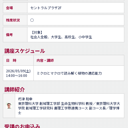
会場
セントラルプラザ2F
残席状況
○
【対象】

備考
社会人全般、大学生、高校生、小中学生
講座スケジュール
日 時
内容・講師
2026/05/09(土)
ミクロとマクロで読み解く植物の適応能力
14:00～16:00
講師紹介
朽津 和幸
東京理科大学 創域理工学部 生命生物科学科 教授／東京理科大学大
学院 創域理工学研究科 農理工学際連携コース 副コース長／理学博
士
受講のお申込み