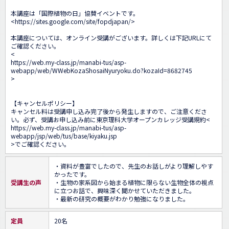
本講座は「国際植物の日」協賛イベントです。

<
https://sites.google.com/site/fopdjapan/
>

本講座については、オンライン受講がございます。詳しくは下記URLにて
ご確認ください。

<
https://web.my-class.jp/manabi-tus/asp-
webapp/web/WWebKozaShosaiNyuryoku.do?kozaId=8682745
>

【キャンセルポリシー】

キャンセル料は受講申し込み完了後から発生しますので、ご注意くださ
い。必ず、受講お申し込み前に東京理科大学オープンカレッジ受講規約<
https://web.my-class.jp/manabi-tus/asp-
webapp/jsp/web/tus/base/kiyaku.jsp
>でご確認ください。
・資料が豊富でしたので、先生のお話しがより理解しやす
かったです。

受講生の声
・生物の家系図から始まる植物に限らない生物全体の視点
に立つお話で、興味深く聞かせていただきました。

・最新の研究の概要がわかり勉強になりました。
定員
20名