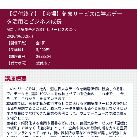
【受付終了】【会場】気象サービスに学ぶデー
タ活用とビジネス成長
AIによる気象予測の変化とサービスの進化
2026/06/02(火)
【開催回数】
全1回
【受講料】
5,000円
【講座番号】
26SSE04
【受付状況】
受付終了
講座概要
このシリーズでは、社内に潜む膨大なデータを顧客価値に転換しうる形
で、データを武器にビジネスを成長させている企業の「これまで」「今」
そして「これから」を見ていきます。

本講義では、気候変動が進行する社会における民間気象サービスの役割と
価値を解説するとともに、膨大なデータを顧客価値へと転換しながらビジ
ネス成長につなげてきた企業の実例として、ウェザーニューズの取り組み
を紹介します。

激甚化・頻発化する豪雨や猛暑などに対し、民間気象サービスは「温暖化
の緩和」ではなく「適応策」として、企業や個人の行動判断を支える重要
なインフラとなっています。特に線状降水帯などの予測が難しい現象に対