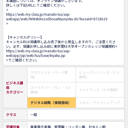
本講座については、オンライン受講がございます。

詳しくは下記URLにてご確認ください。

<
https://web.my-class.jp/manabi-tus/asp-
webapp/web/WWebKozaShosaiNyuryoku.do?kozaId=8728619
>

【キャンセルポリシー】

キャンセル料は受講申し込み完了後から発生しますので、ご注意くださ
い。必ず、受講お申し込み前に東京理科大学オープンカレッジ受講規約<
https://web.my-class.jp/manabi-tus/asp-
webapp/jsp/web/tus/base/kiyaku.jsp
>でご確認ください。
マネジメント（ベース領
ヒューマンリソース（ヒト
域）
領域）
ビジネス講
座
ストラテジー（モノ・コト
ファイナンス（カネ領域）
カテゴリー
領域）
デジタル戦略（情報領域）
スキル・ブラッシュアップ
クラス
一般
受講対象
事業責任者層、管理職・リーダー層、社会人一般