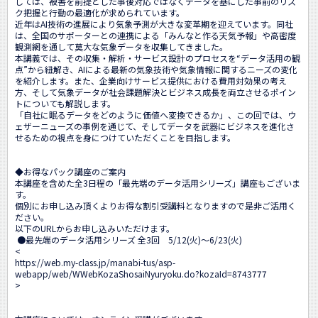
しては、被害を前提とした事後対応ではなくデータを基にした事前のリス
ク把握と行動の最適化が求められています。

近年はAI技術の進展により気象予測が大きな変革期を迎えています。同社
は、全国のサポーターとの連携による「みんなと作る天気予報」や高密度
観測網を通して莫大な気象データを収集してきました。

本講義では、その収集・解析・サービス設計のプロセスを“データ活用の観
点”から紐解き、AIによる最新の気象技術や気象情報に関するニーズの変化
を紹介します。また、企業向けサービス提供における費用対効果の考え
方、そして気象データが社会課題解決とビジネス成長を両立させるポイン
トについても解説します。

「自社に眠るデータをどのように価値へ変換できるか」、この回では、ウ
ェザーニューズの事例を通じて、そしてデータを武器にビジネスを進化さ
せるための視点を身につけていただくことを目指します。

◆お得なパック講座のご案内

本講座を含めた全3日程の「最先端のデータ活用シリーズ」講座もございま
す。

個別にお申し込み頂くよりお得な割引受講料となりますので是非ご活用く
ださい。

以下のURLからお申し込みいただけます。

 ●最先端のデータ活用シリーズ 全3回　5/12(火)～6/23(火) 

<
https://web.my-class.jp/manabi-tus/asp-
webapp/web/WWebKozaShosaiNyuryoku.do?kozaId=8743777
>
