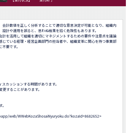
。会計数値を正しく分析することで適切な意思決定が可能となり、組織内
、設計や運用を誤ると、思わぬ結果を招く危険性もあります。

会計を活用して組織を適切にマネジメントするための要件や注意点を議論
感じている経理・経営企画部門の担当者や、組織変革に関心を持つ事業部
不要です。

ィスカッションする時間があります。

変更することがあります。

。

-webapp/web/WWebKozaShosaiNyuryoku.do?kozaId=8682652
>
