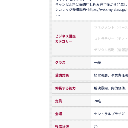
キャンセル料は受講申し込み完了後から発生し
ンカレッジ受講規約<
https://web.my-class.jp
い。
マネジメント（ベー
ビジネス講座
ストラテジー（モノ
カテゴリー
デジタル戦略（情報
クラス
一般
受講対象
経営者層、事業責任
伸長する能力
解決意向、内的価値
定員
20名
会場
セントラルプラザ2F
残席状況
○