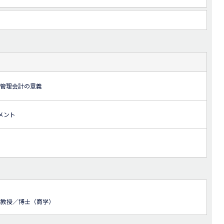
ぶ管理会計の意義
メント
准教授／博士（商学）