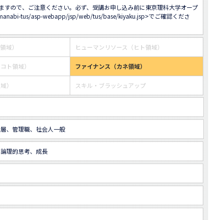
ますので、ご注意ください。必ず、受講お申し込み前に東京理科大学オープ
/manabi-tus/asp-webapp/jsp/web/tus/base/kiyaku.jsp
>でご確認くださ
ス領域）
ヒューマンリソース（ヒト領域）
・コト領域）
ファイナンス（カネ領域）
領域）
スキル・ブラッシュアップ
者層、管理職、社会人一般
、論理的思考、成長