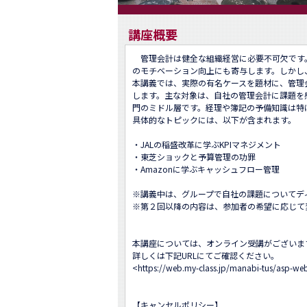
講座概要
　管理会計は健全な組織経営に必要不可欠です
のモチベーション向上にも寄与します。しかし
本講義では、実際の有名ケースを題材に、管理
します。主な対象は、自社の管理会計に課題を
門のミドル層です。経理や簿記の予備知識は特に
具体的なトピックには、以下が含まれます。

・JALの稲盛改革に学ぶKPIマネジメント

・東芝ショックと予算管理の功罪

・Amazonに学ぶキャッシュフロー管理

※講義中は、グループで自社の課題についてデ
※第２回以降の内容は、参加者の希望に応じて
本講座については、オンライン受講がございます
詳しくは下記URLにてご確認ください。

<
https://web.my-class.jp/manabi-tus/asp
【キャンセルポリシー】
