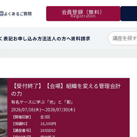
会員登録（無料）
よくあるご質問
Registration
く表記
お申し込み方法
法人の方へ
資料請求
【受付終了】【会場】組織を変える管理会計
の力
有名ケースに学ぶ「光」と「影」
2026/07/16(木)～2026/07/30(木)
【開催回数】
全3回
【受講料】
16,500円
【講座番号】
26SSD02
【受付状況】
受付終了