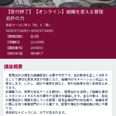
【受付終了】【オンライン】組織を変える管理
会計の力
有名ケースに学ぶ「光」と「影」
2026/07/16(木)～2026/07/30(木)
【開催回数】
全3回
【受講料】
16,500円
【講座番号】
26SSD01
【受付状況】
受付終了
講座概要
　管理会計は健全な組織経営に必要不可欠です。会計数値を正しく分析す
ることで適切な意思決定が可能となり、組織内のモチベーション向上にも
寄与します。しかし、設計や運用を誤ると、思わぬ結果を招く危険性もあ
ります。

本講義では、実際の有名ケースを題材に、管理会計を活用して組織を適切
にマネジメントするための要件や注意点を議論します。主な対象は、自社
の管理会計に課題を感じている経理・経営企画部門の担当者や、組織変革
に関心を持つ事業部門のミドル層です。経理や簿記の予備知識は特に不要
です。

具体的なトピックには、以下が含まれます。
