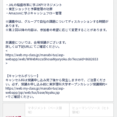
・JALの稲盛改革に学ぶKPIマネジメント

・東芝ショックと予算管理の功罪

・Amazonに学ぶキャッシュフロー管理

※講義中は、グループで自社の課題についてディスカッションする時間が
あります。

※第２回以降の内容は、参加者の希望に応じて変更することがあります。

本講座については、会場受講がございます。

詳しくは下記URLにてご確認ください。

<
https://web.my-class.jp/manabi-tus/asp-
webapp/web/WWebKozaShosaiNyuryoku.do?kozaId=8682653
>

【キャンセルポリシー】

キャンセル料は受講申し込み完了後から発生しますので、ご注意くださ
い。必ず、受講お申し込み前に東京理科大学オープンカレッジ受講規約<
https://web.my-class.jp/manabi-tus/asp-
webapp/jsp/web/tus/base/kiyaku.jsp
>でご確認ください。
マネジメント（ベース領
ヒューマンリソース（ヒト
域）
領域）