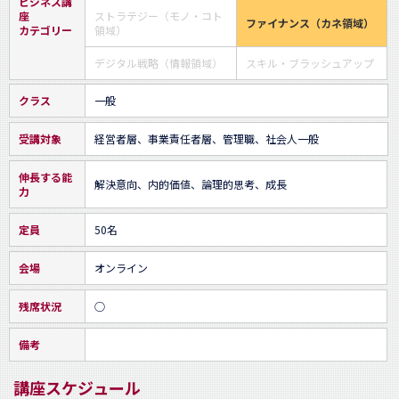
ビジネス講
座
ストラテジー（モノ・コト
ファイナンス（カネ領域）
カテゴリー
領域）
デジタル戦略（情報領域）
スキル・ブラッシュアップ
クラス
一般
受講対象
経営者層、事業責任者層、管理職、社会人一般
伸長する能
解決意向、内的価値、論理的思考、成長
力
定員
50名
会場
オンライン
残席状況
○
備考
講座スケジュール