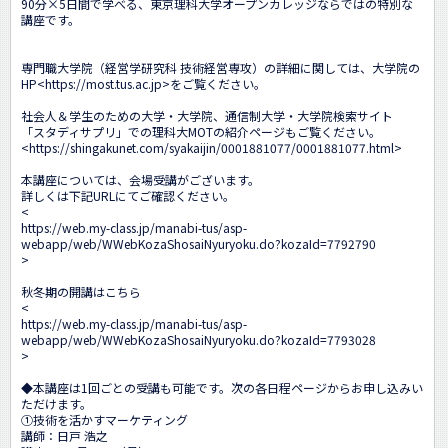
90分×5日間で学べる、東京理科大学オープンカレッジならではの特別な
講座です。

専門職大学院（経営学研究科 技術経営専攻）の詳細に関しては、大学院の
HP<
https://most.tus.ac.jp
>をご覧ください。

社会人＆学生のための大学・大学院、通信制大学・大学院検索サイト

「スタディサプリ」での理科大MOTの紹介ページもご覧ください。

<
https://shingakunet.com/syakaijin/0001881077/0001881077.html
>

本講座については、会場受講がございます。

詳しくは下記URLにてご確認ください。

<
https://web.my-class.jp/manabi-tus/asp-
webapp/web/WWebKozaShosaiNyuryoku.do?kozaId=7792790
>

秋冬期の開講はこちら

<
https://web.my-class.jp/manabi-tus/asp-
webapp/web/WWebKozaShosaiNyuryoku.do?kozaId=7793028
>

◆本講座は1回ごとの受講も可能です。次の各日程ページからお申し込みい
ただけます。

①技術を活かすマーケティング

講師：日戸 浩之
