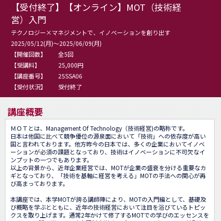
【受付終了】【オンライン】MOT（技術経
営）入門
テクノロジー×マネジメントで、イノベーションを創り出す
2025/05/12(月)～2025/06/09(月)
【開催回数】
全5回
【受講料】
25,000円
【講座番号】
25SSA06
【受付状況】
受付終了
講座概要
ＭＯＴとは、Management Of Technology（技術経営)の略称です。

日本は他国に比べて競争優位の源泉面において「技術」への依存度が高い
国と言われております。他方昨今の日本では、多くの企業においてイノベ
ーションが必須の課題となっており、技術はイノベーションに不可欠なイ
ンプットの一つでもあります。

以上の背景から、近年企業経営では、MOTが企業の盛衰を分ける重要なカ
ギとなっており、「技術を基軸に経営を考える」MOTの手法への関心が再
び高まっております。

本講座では、本学MOTが誇る講師陣により、MOTの入門編として、基礎及
び概略を学ぶとともに、近年の技術経営において注目を浴びているトピッ
クスを取り上げます。通常2年かけて修了するMOTでの学びのエッセンスを