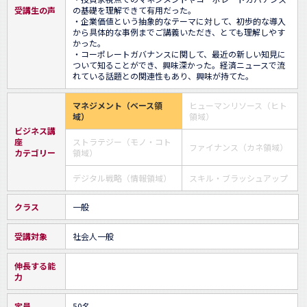
受講生の声
の基礎を理解できて有用だった。

・企業価値という抽象的なテーマに対して、初歩的な導入
から具体的な事例までご講義いただき、とても理解しやす
かった。

・コーポレートガバナンスに関して、最近の新しい知見に
ついて知ることができ、興味深かった。経済ニュースで流
れている話題との関連性もあり、興味が持てた。
マネジメント（ベース領
ヒューマンリソース（ヒト
域）
領域）
ビジネス講
座
ストラテジー（モノ・コト
ファイナンス（カネ領域）
カテゴリー
領域）
デジタル戦略（情報領域）
スキル・ブラッシュアップ
クラス
一般
受講対象
社会人一般
伸長する能
力
定員
50名