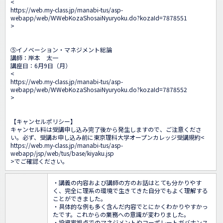
<
https://web.my-class.jp/manabi-tus/asp-
webapp/web/WWebKozaShosaiNyuryoku.do?kozaId=7878551
>

⑤イノベーション・マネジメント総論

講師：岸本　太一

講座日：6月9日（月）

<
https://web.my-class.jp/manabi-tus/asp-
webapp/web/WWebKozaShosaiNyuryoku.do?kozaId=7878552
>

【キャンセルポリシー】 

キャンセル料は受講申し込み完了後から発生しますので、ご注意くださ
い。必ず、受講お申し込み前に東京理科大学オープンカレッジ受講規約<
https://web.my-class.jp/manabi-tus/asp-
webapp/jsp/web/tus/base/kiyaku.jsp
>でご確認ください。
・講義の内容および講師の方のお話はとても分かりやす
く、完全に理系の環境で生きてきた自分でもよく理解する
ことができました。

・具体的な例も多く含んだ内容でとにかくわかりやすかっ
たです。これからの業務への意識が変わりました。

・投資家視点でのマネジメントやコーポレートガバナンス