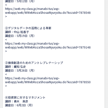
講座日：5月12日（月）

<
https://web.my-class.jp/manabi-tus/asp-
webapp/web/WWebKozaShosaiNyuryoku.do?kozaId=7878548
>

②デジタルデータの活用による革新

講師：中山 裕香子　

講座日：5月19日（月）

<
https://web.my-class.jp/manabi-tus/asp-
webapp/web/WWebKozaShosaiNyuryoku.do?kozaId=7879148
>

③価値創造のためのアントレプレナーシップ

講師：藏知 弘史

講座日：5月26日（月）

<
https://web.my-class.jp/manabi-tus/asp-
webapp/web/WWebKozaShosaiNyuryoku.do?kozaId=7878550
>

④投資家に対するマネジメント

講師：青木　英彦

講座日：6月2日（月）
