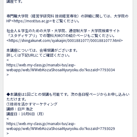
講座です。

専門職大学院（経営学研究科 技術経営専攻）の詳細に関しては、大学院の
HP<
https://most.tus.ac.jp
>をご覧ください。

社会人＆学生のための大学・大学院、通信制大学・大学院検索サイト

「スタディサプリ」での理科大MOTの紹介ページもご覧ください。

<
https://shingakunet.com/syakaijin/0001881077/0001881077.html
>

本講座については、会場受講がございます。

詳しくは下記URLにてご確認ください。

<
https://web.my-class.jp/manabi-tus/asp-
webapp/web/WWebKozaShosaiNyuryoku.do?kozaId=7793034
>

◆本講座は1回ごとの受講も可能です。次の各日程ページからお申し込みい
ただけます。

①技術を活かすマーケティング

講師：日戸 浩之

講座日：10月6日（月）

<
https://web.my-class.jp/manabi-tus/asp-
webapp/web/WWebKozaShosaiNyuryoku.do?kozaId=7793029
>
