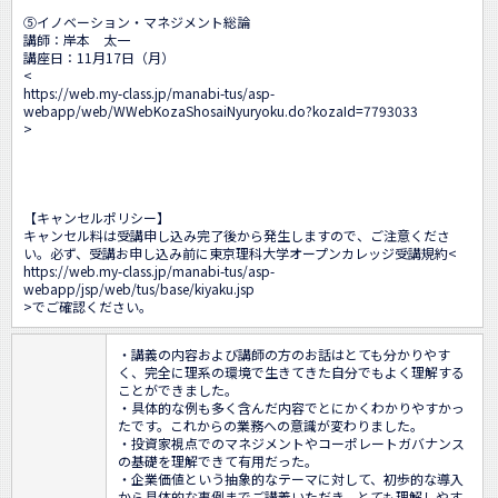
⑤イノベーション・マネジメント総論

講師：岸本　太一

講座日：11月17日（月）

<
https://web.my-class.jp/manabi-tus/asp-
webapp/web/WWebKozaShosaiNyuryoku.do?kozaId=7793033
>

【キャンセルポリシー】 

キャンセル料は受講申し込み完了後から発生しますので、ご注意くださ
い。必ず、受講お申し込み前に東京理科大学オープンカレッジ受講規約<
https://web.my-class.jp/manabi-tus/asp-
webapp/jsp/web/tus/base/kiyaku.jsp
>でご確認ください。
・講義の内容および講師の方のお話はとても分かりやす
く、完全に理系の環境で生きてきた自分でもよく理解する
ことができました。

・具体的な例も多く含んだ内容でとにかくわかりやすかっ
たです。これからの業務への意識が変わりました。

・投資家視点でのマネジメントやコーポレートガバナンス
の基礎を理解できて有用だった。

・企業価値という抽象的なテーマに対して、初歩的な導入
から具体的な事例までご講義いただき、とても理解しやす