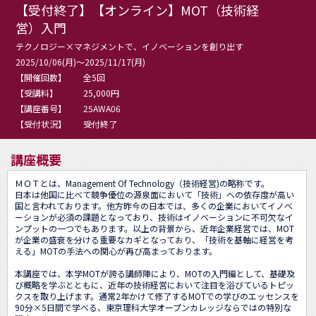
【受付終了】【オンライン】MOT（技術経
営）入門
テクノロジー×マネジメントで、イノベーションを創り出す
2025/10/06(月)～2025/11/17(月)
【開催回数】
全5回
【受講料】
25,000円
【講座番号】
25AWA06
【受付状況】
受付終了
講座概要
ＭＯＴとは、Management Of Technology（技術経営)の略称です。

日本は他国に比べて競争優位の源泉面において「技術」への依存度が高い
国と言われております。他方昨今の日本では、多くの企業においてイノベ
ーションが必須の課題となっており、技術はイノベーションに不可欠なイ
ンプットの一つでもあります。以上の背景から、近年企業経営では、MOT
が企業の盛衰を分ける重要なカギとなっており、「技術を基軸に経営を考
える」MOTの手法への関心が再び高まっております。

本講座では、本学MOTが誇る講師陣により、MOTの入門編として、基礎及
び概略を学ぶとともに、近年の技術経営において注目を浴びているトピッ
クスを取り上げます。通常2年かけて修了するMOTでの学びのエッセンスを
90分×5日間で学べる、東京理科大学オープンカレッジならではの特別な