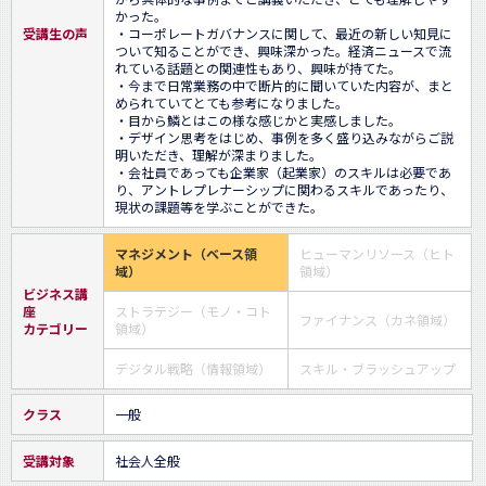
かった。

受講生の声
・コーポレートガバナンスに関して、最近の新しい知見に
ついて知ることができ、興味深かった。経済ニュースで流
れている話題との関連性もあり、興味が持てた。

・今まで日常業務の中で断片的に聞いていた内容が、まと
められていてとても参考になりました。

・目から鱗とはこの様な感じかと実感しました。

・デザイン思考をはじめ、事例を多く盛り込みながらご説
明いただき、理解が深まりました。

・会社員であっても企業家（起業家）のスキルは必要であ
り、アントレプレナーシップに関わるスキルであったり、
現状の課題等を学ぶことができた。
マネジメント（ベース領
ヒューマンリソース（ヒト
域）
領域）
ビジネス講
座
ストラテジー（モノ・コト
ファイナンス（カネ領域）
カテゴリー
領域）
デジタル戦略（情報領域）
スキル・ブラッシュアップ
クラス
一般
受講対象
社会人全般