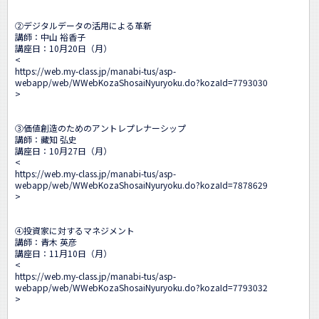
②デジタルデータの活用による革新

講師：中山 裕香子　

講座日：10月20日（月）

<
https://web.my-class.jp/manabi-tus/asp-
webapp/web/WWebKozaShosaiNyuryoku.do?kozaId=7793030
>

③価値創造のためのアントレプレナーシップ

講師：藏知 弘史

講座日：10月27日（月）

<
https://web.my-class.jp/manabi-tus/asp-
webapp/web/WWebKozaShosaiNyuryoku.do?kozaId=7878629
>

④投資家に対するマネジメント　

講師：青木 英彦　

講座日：11月10日（月）

<
https://web.my-class.jp/manabi-tus/asp-
webapp/web/WWebKozaShosaiNyuryoku.do?kozaId=7793032
>
