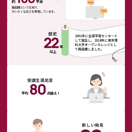
約
平米
飯田橋という立地で、
ぜいたくな広さを実現しています。
歴史
22
2001年に生涯学習センターと
して誕生し、2018年に東京理
科大学オープンカレッジとし
年
て再設置しました。
以上
受講生満足度
80
平均
点越え !
新しい発見