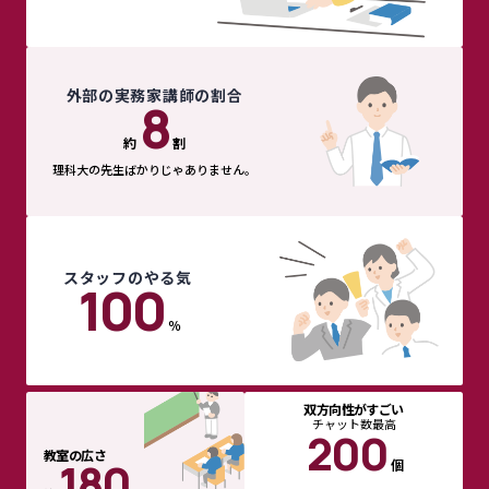
外部の実務家講師の割合
8
約
割
理科大の先生ばかりじゃありません。
スタッフのやる気
100
％
双方向性がすごい
チャット数最高
200
教室の広さ
180
個