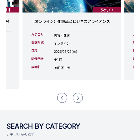
受付中
受付中
0に飛
【オンライン】化粧品とビジネスアライアンス
【
カテゴリ
カテ
美容・健康
受講形式
受講
オンライン
日程
日程
2026/08/29(土)
)
開催回数
開催
全1回
講師名
講師
神田 不二宏
SEARCH BY CATEGORY
カテゴリから探す