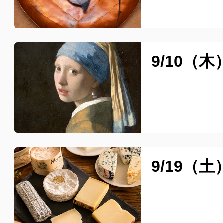
9/10
9/19（