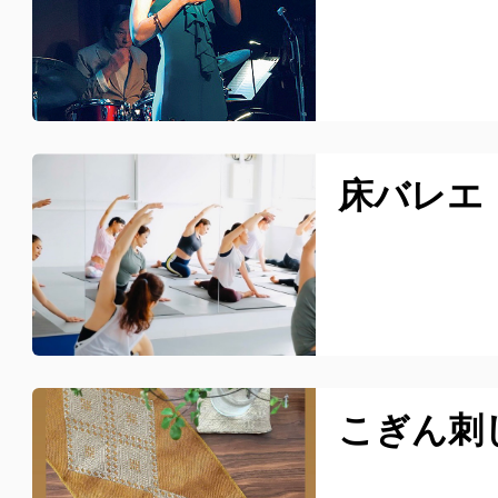
床バレエ
こぎん刺