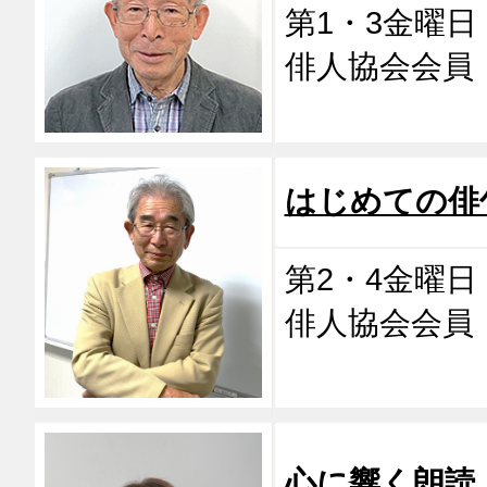
第1・3金曜日 1
俳人協会会
はじめての俳
第2・4金曜日 1
俳人協会会
心に響く朗読