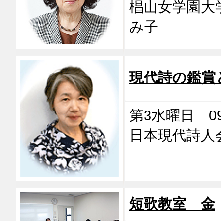
椙山女学園
み子
現代詩の鑑賞
第3水曜日 09:
日本現代詩
短歌教室 金