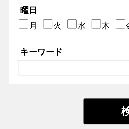
曜日
月
火
水
木
キーワード