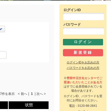
ログインID
パスワード
ログインIDをお忘れの方
パスワードをお忘れの方
※
豊田中日文化センターでご
受講いただいたことがある方
はすでに会員登録されている
場合があります。
7件を表示 < 前へ |
1
| 次へ >
ログインID、パスワードを受
付にお問合せください。
状態
電話：0120-98-2841