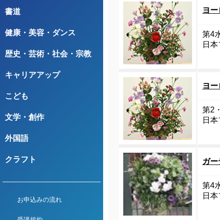
ヨー
書道
健康・美容・ダンス
第4水
日本
歴史・芸術・社会・宗教
キャリアアップ
ヨー
こども
第2・
文学・創作
日本
外国語
クラフト
ガー
第4水
日本
お申込みの流れ
受講規約