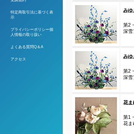
みゆ
特定商取引法に基づく表
示
第2・
プライバシーポリシー個
深
人情報の取り扱い
よくある質問Q＆A
みゆ
アクセス
第2・
深雪
花ま
第1・
花ま