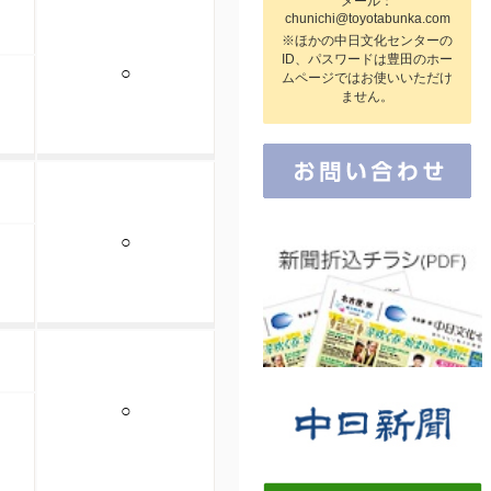
メール：
chunichi@toyotabunka.com
※ほかの中日文化センターの
ID、パスワードは豊田のホー
○
ムページではお使いいただけ
ません。
○
○