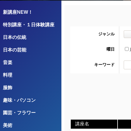
新講座NEW！
特別講座・１日体験講座
ジャンル
日本の伝統
曜日
日本の芸能
音楽
キーワード
料理
服飾
趣味・パソコン
園芸・フラワー
講座名
美術