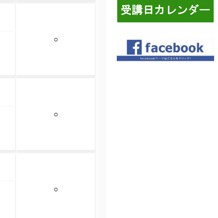
○
○
○