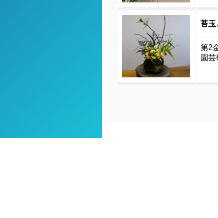
苔玉
第2金
園芸
TEL：0120-98-