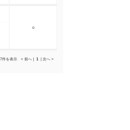
○
7件を表示 < 前へ |
1
| 次へ >
0 ※月曜・休講日を除く）