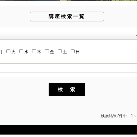
講座検索一覧
月
火
水
木
金
土
日
検 索
検索結果7件中 1～