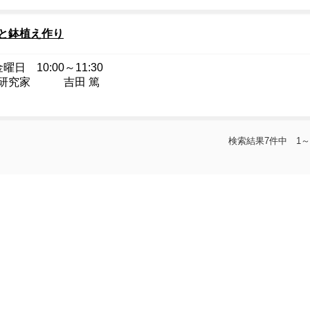
と鉢植え作り
曜日 10:00～11:30
研究家 吉田 篤
検索結果7件中 1～
〒471-0034 愛知県豊田市小坂本町1-25 豊田産業文化センター5階
2841 （受付時間 火～金曜9:30～18:30、土曜9:30～17:30 日曜日9:30～12:0
メールアドレス：chunichi@toyotabunka.com