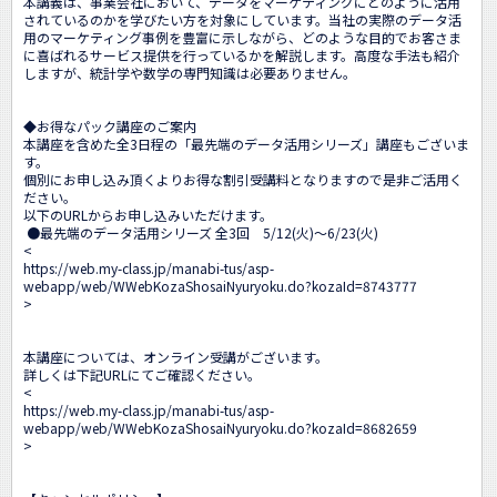
本講義は、事業会社において、データをマーケティングにどのように活用
されているのかを学びたい方を対象にしています。当社の実際のデータ活
用のマーケティング事例を豊富に示しながら、どのような目的でお客さま
に喜ばれるサービス提供を行っているかを解説します。高度な手法も紹介
しますが、統計学や数学の専門知識は必要ありません。

◆お得なパック講座のご案内

本講座を含めた全3日程の「最先端のデータ活用シリーズ」講座もございま
す。

個別にお申し込み頂くよりお得な割引受講料となりますので是非ご活用く
ださい。

以下のURLからお申し込みいただけます。

 ●最先端のデータ活用シリーズ 全3回　5/12(火)～6/23(火) 

<
https://web.my-class.jp/manabi-tus/asp-
webapp/web/WWebKozaShosaiNyuryoku.do?kozaId=8743777
>

本講座については、オンライン受講がございます。

詳しくは下記URLにてご確認ください。

<
https://web.my-class.jp/manabi-tus/asp-
webapp/web/WWebKozaShosaiNyuryoku.do?kozaId=8682659
>
