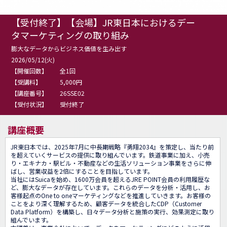
【受付終了】【会場】JR東日本におけるデー
タマーケティングの取り組み
膨大なデータからビジネス価値を生み出す
2026/05/12(火)
【開催回数】
全1回
【受講料】
5,000円
【講座番号】
26SSE02
【受付状況】
受付終了
講座概要
JR東日本では、2025年7月に中長期戦略『勇翔2034』を策定し、当たり前
を超えていくサービスの提供に取り組んでいます。鉄道事業に加え、小売
り・エキナカ・駅ビル・不動産などの生活ソリューション事業をさらに伸
ばし、営業収益を2倍にすることを目指しています。

当社にはSuicaを始め、1600万会員を超えるJRE POINT会員の利用履歴な
ど、膨大なデータが存在しています。これらのデータを分析・活用し、お
客様起点のOne to oneマーケティングなどを推進していきます。お客様の
ことをより深く理解するため、顧客データを統合したCDP（Customer 
Data Platform）を構築し、日々データ分析と施策の実行、効果測定に取り
組んでいます。
