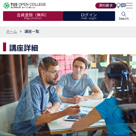
資料請求
会員登録（無料）
ログイン
Registration
User Login
Search
ホーム
講座一覧
講座詳細