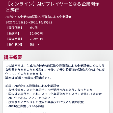
【オンライン】AIがプレイヤーとなる企業開示
と評価
AIが変える企業のIR活動と投資家による企業評価
2026/10/22(木)～2026/10/29(木)
【開催回数】
全2回
【受講料】
10,000円
【講座番号】
26AWE19
【受付状況】
受付中
講座概要
この講座では、生成AIが企業のIR活動や投資家による企業評価にどのよう
な影響を与えるのかを解説し、今後、企業と投資家の関係がどのように変
化していくのかを考えます。

講座は 前編・後編の2回構成です。

前編：AIが変える投資家による企業評価

・なぜ投資家による企業分析にAIが活用されるようになったのか

・国内外の事例と、それによって企業評価がどのように変化してきたか

・AIに今できることと、できないこと

・投資家やアナリストの従来の業務プロセスと今後の変化

・AIが現在直面している課題
