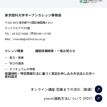
東京理科大学オープンカレッジ事務局
〒102-0072 東京都千代田区飯田橋4-10-1
セントラルプラザ2階
TEL：03-5227-6268（平日9:00～17:00）
MAIL：manabi@admin.tus.ac.jp
カレッジ概要
講座詳細検索・一覧
お知らせ
実力・実績
学びの価値
カリキュラムの特徴
受講規約・特定商取引法に基づく表記
お申し込み方法
法人の方へ
資料請求
オンライン講座 受講までの流れ（動画）
zoom接続方法について (PDF）