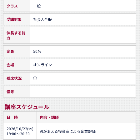
クラス
一般
受講対象
社会人全般
伸長する能
力
定員
50名
会場
オンライン
残席状況
○
備考
講座スケジュール
日 時
内容・講師
2026/10/22(木)
AIが変える投資家による企業評価
19:00～20:30