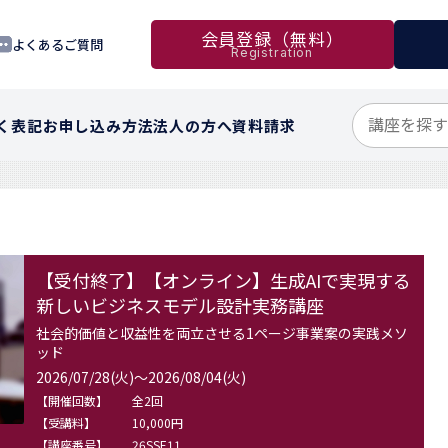
会員登録（無料）
よくあるご質問
Registration
く表記
お申し込み方法
法人の方へ
資料請求
【受付終了】【オンライン】生成AIで実現する
新しいビジネスモデル設計実務講座
社会的価値と収益性を両立させる1ページ事業案の実践メソ
ッド
2026/07/28(火)～2026/08/04(火)
【開催回数】
全2回
【受講料】
10,000円
【講座番号】
26SSE11