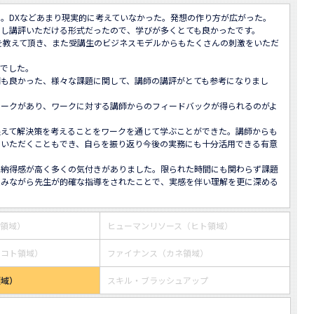
。DXなどあまり現実的に考えていなかった。発想の作り方が広がった。

し講評いただける形式だったので、学びが多くとても良かったです。

を教えて頂き、また受講生のビジネスモデルからもたくさんの刺激をいただ
でした。

明も良かった、様々な課題に関して、講師の講評がとても参考になりまし
ワークがあり、ワークに対する講師からのフィードバックが得られるのがよ
捉えて解決策を考えることをワークを通じて学ぶことができた。講師からも
をいただくこともでき、自らを振り返り今後の実務にも十分活用できる有意
で納得感が高く多くの気付きがありました。限られた時間にも関わらず課題
込みながら先生が的確な指導をされたことで、実感を伴い理解を更に深める
ス領域）
ヒューマンリソース（ヒト領域）
・コト領域）
ファイナンス（カネ領域）
領域）
スキル・ブラッシュアップ