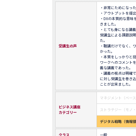
・非常にためになった
・アウトプットを提出
・DXの本質的な意味
きました。

・とても身になる講義
受講生による課題説
た。

受講生の声
・聴講だけでなく、
かった。

・本質をしっかりと
ワークへのコメント
義な講義であった。

・講義の視点は明確
に対し受講生を巻き
ことが出来ました。
マネジメント（ベー
ビジネス講座
ストラテジー（モノ
カテゴリー
デジタル戦略（情報
クラス
一般