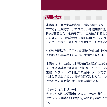
講座概要
本講座は、大手企業の役員・部課長層やスター
立する」実践的なビジネスモデルを短期間で創り上げ
Proが実装した「推論モデル」に象徴されるよ
ルに進み、活用の次元が飛躍的に向上していま
とどまっており、新たなビジネスモデルを創る
生成AIを戦略的に活用すれば顧客価値の向上
その価値を事業変革にまで結びつける発想は、
本講座では、生成AIの本質的価値を理解した
て、従来の発想では到達しづらかったユニーク
業案テンプレートで自社での活用イメージをま
ベルに磨き上げます。技術を起点とした“プロ
を高めたい事業責任者に最適の講座です。

【キャンセルポリシー】

キャンセル料は受講申し込み完了後から発生し
ンカレッジ受講規約<
https://web.my-class.jp
い。