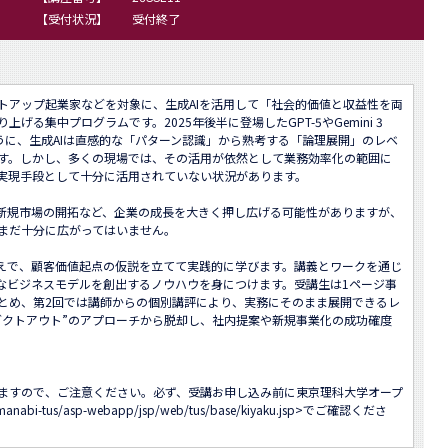
【受付状況】
受付終了
トアップ起業家などを対象に、生成AIを活用して「社会的価値と収益性を両
る集中プログラムです。2025年後半に登場したGPT-5やGemini 3 
うに、生成AIは直感的な「パターン認識」から熟考する「論理展開」のレベ
す。しかし、多くの現場では、その活用が依然として業務効率化の範囲に
実現手段として十分に活用されていない状況があります。

や新規市場の開拓など、企業の成長を大きく押し広げる可能性がありますが、
まだ十分に広がってはいません。

うえで、顧客価値起点の仮説を立てて実践的に学びます。講義とワークを通じ
なビジネスモデルを創出するノウハウを身につけます。受講生は1ページ事
とめ、第2回では講師からの個別講評により、実務にそのまま展開できるレ
ダクトアウト”のアプローチから脱却し、社内提案や新規事業化の成功確度
ますので、ご注意ください。必ず、受講お申し込み前に東京理科大学オープ
/manabi-tus/asp-webapp/jsp/web/tus/base/kiyaku.jsp
>でご確認くださ