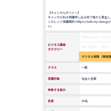
【キャンセルポリシー】

キャンセル料は受講申し込み完了後から発生し
ンカレッジ受講規約<
https://web.my-class.jp
い。
マネジメント（ベー
ビジネス講座
ストラテジー（モノ
カテゴリー
デジタル戦略（情報
クラス
一般
受講対象
社会人全般
伸長する能力
定員
50名