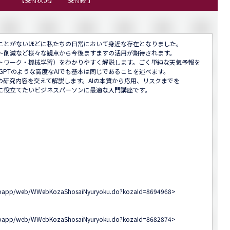
ことがないほどに私たちの日常において身近な存在となりました。

ト削減など様々な観点から今後ますますの活用が期待されます。

トワーク・機械学習）をわかりやすく解説します。ごく単純な天気予報を

tGPTのような高度なAIでも基本は同じであることを述べます。

の研究内容を交えて解説します。AIの本質から応用、リスクまでを

に役立てたいビジネスパーソンに最適な入門講座です。

-webapp/web/WWebKozaShosaiNyuryoku.do?kozaId=8694968
>

-webapp/web/WWebKozaShosaiNyuryoku.do?kozaId=8682874
>
