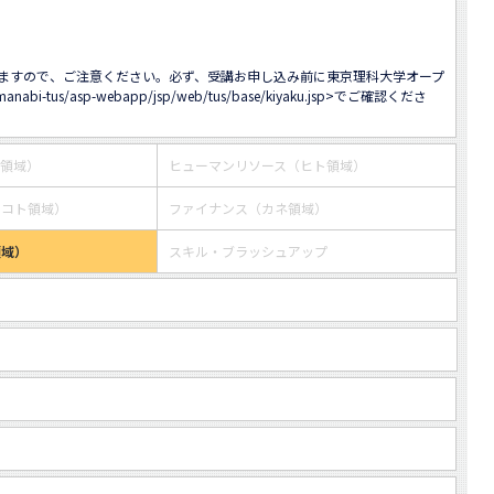
ますので、ご注意ください。必ず、受講お申し込み前に東京理科大学オープ
/manabi-tus/asp-webapp/jsp/web/tus/base/kiyaku.jsp
>でご確認くださ
ス領域）
ヒューマンリソース（ヒト領域）
・コト領域）
ファイナンス（カネ領域）
領域）
スキル・ブラッシュアップ