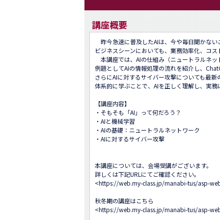
講座概要
　昨今急速に普及したAIは、今や毎日聞かない
ビジネスシーンにおいても、業務効率化、コス
　本講座では、AIの仕組み（ニュートラルネッ
例題としてAIの情報処理の流れを紹介し、Cha
さらにAIに対するサイバー攻撃についても最新
体系的に学ぶことで、AIを正しく理解し、実務
【講座内容】

・そもそも「AI」って何だろう？

・AIと機械学習

・AIの基礎：ニュートラルネットワーク

・AIに対するサイバー攻撃

本講座については、会場受講がございます。

詳しくは下記URLにてご確認ください。

<
https://web.my-class.jp/manabi-tus/asp
秋冬期の講座はこちら

<
https://web.my-class.jp/manabi-tus/asp