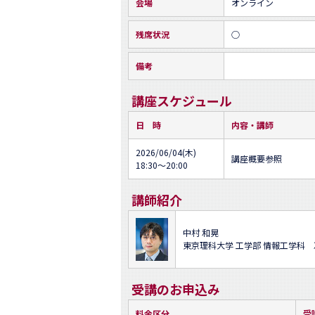
会場
オンライン
残席状況
○
備考
講座スケジュール
日 時
内容・講師
2026/06/04(木)
講座概要参照
18:30～20:00
講師紹介
中村 和晃
東京理科大学 工学部 情報工学科
受講のお申込み
料金区分
受