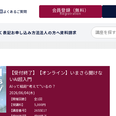
会員登録（無料）
よくあるご質問
Registration
く表記
お申し込み方法
法人の方へ
資料請求
【受付終了】【オンライン】いまさら聞けな
いAI超入門
AIって結局“考えて”いるの？
2026/06/04(木)
【開催回数】
全1回
【受講料】
5,000円
【講座番号】
26SSE17
【受付状況】
受付終了