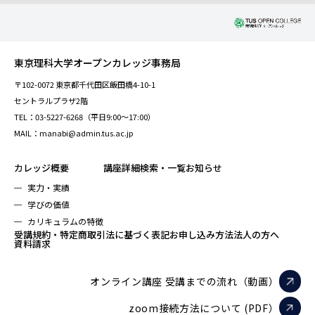
東京理科大学オープンカレッジ事務局
〒102-0072 東京都千代田区飯田橋4-10-1
セントラルプラザ2階
TEL：03-5227-6268（平日9:00～17:00）
MAIL：manabi@admin.tus.ac.jp
カレッジ概要
講座詳細検索・一覧
お知らせ
実力・実績
学びの価値
カリキュラムの特徴
受講規約・特定商取引法に基づく表記
お申し込み方法
法人の方へ
資料請求
オンライン講座 受講までの流れ（動画）
zoom接続方法について (PDF）