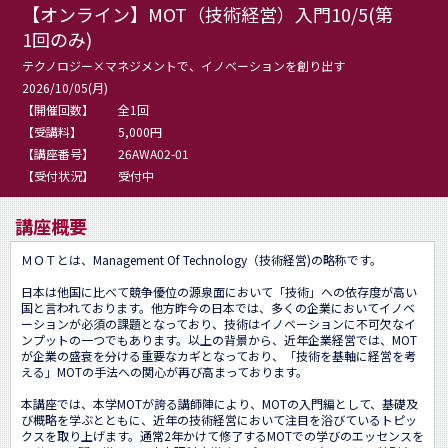
【オンライン】MOT（技術経営）入門10/5(第
1回のみ)
テクノロジー×マネジメントで、イノベーションを創り出す
2026/10/05(月)
【開催回数】
全1回
【受講料】
5,000円
【講座番号】
26AWA02-01
【受付状況】
受付中
講座概要
ＭＯＴとは、Management Of Technology（技術経営)の略称です。

日本は他国に比べて競争優位の源泉面において「技術」への依存度が高い
国と言われております。他方昨今の日本では、多くの企業においてイノベ
ーションが必須の課題となっており、技術はイノベーションに不可欠なイ
ンプットの一つでもあります。以上の背景から、近年企業経営では、MOT
が企業の盛衰を分ける重要なカギとなっており、「技術を基軸に経営を考
える」MOTの手法への関心が再び高まっております。

本講座では、本学MOTが誇る講師陣により、MOTの入門編として、基礎及
び概略を学ぶとともに、近年の技術経営において注目を浴びているトピッ
クスを取り上げます。通常2年かけて修了するMOTでの学びのエッセンスを