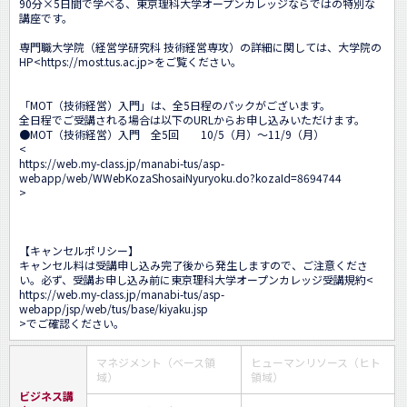
90分×5日間で学べる、東京理科大学オープンカレッジならではの特別な
講座です。

専門職大学院（経営学研究科 技術経営専攻）の詳細に関しては、大学院の
HP<
https://most.tus.ac.jp
>をご覧ください。

「MOT（技術経営）入門」は、全5日程のパックがございます。

全日程でご受講される場合は以下のURLからお申し込みいただけます。 

●MOT（技術経営）入門　全5回　　10/5（月）～11/9（月）

<
https://web.my-class.jp/manabi-tus/asp-
webapp/web/WWebKozaShosaiNyuryoku.do?kozaId=8694744
>

【キャンセルポリシー】 

キャンセル料は受講申し込み完了後から発生しますので、ご注意くださ
い。必ず、受講お申し込み前に東京理科大学オープンカレッジ受講規約<
https://web.my-class.jp/manabi-tus/asp-
webapp/jsp/web/tus/base/kiyaku.jsp
>でご確認ください。
マネジメント（ベース領
ヒューマンリソース（ヒト
域）
領域）
ビジネス講