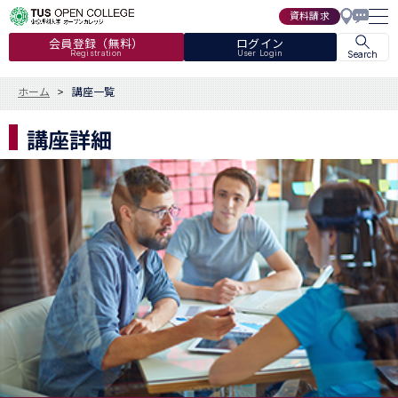
資料請求
会員登録（無料）
ログイン
Registration
User Login
Search
ホーム
講座一覧
講座詳細