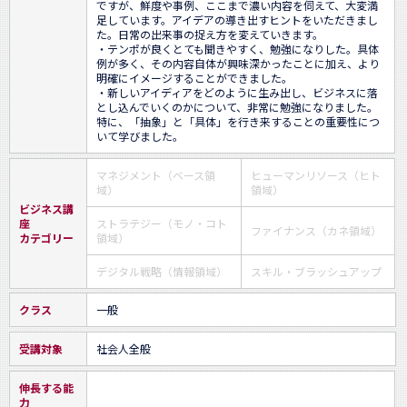
ですが、鮮度や事例、ここまで濃い内容を伺えて、大変満
足しています。アイデアの導き出すヒントをいただきまし
た。日常の出来事の捉え方を変えていきます。

・テンポが良くとても聞きやすく、勉強になりした。具体
例が多く、その内容自体が興味深かったことに加え、より
明確にイメージすることができました。

・新しいアイディアをどのように生み出し、ビジネスに落
とし込んでいくのかについて、非常に勉強になりました。
特に、「抽象」と「具体」を行き来することの重要性につ
いて学びました。
マネジメント（ベース領
ヒューマンリソース（ヒト
域）
領域）
ビジネス講
座
ストラテジー（モノ・コト
ファイナンス（カネ領域）
カテゴリー
領域）
デジタル戦略（情報領域）
スキル・ブラッシュアップ
クラス
一般
受講対象
社会人全般
伸長する能
力