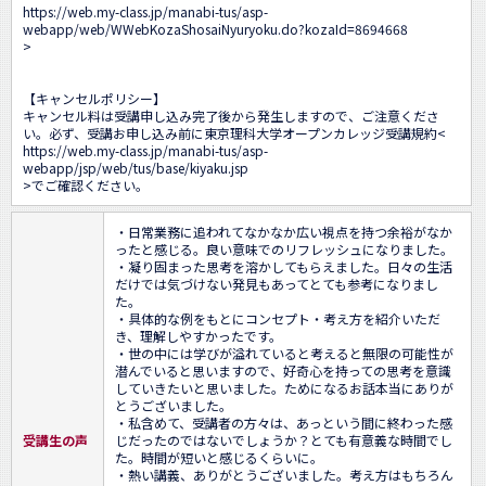
https://web.my-class.jp/manabi-tus/asp-
webapp/web/WWebKozaShosaiNyuryoku.do?kozaId=8694668
>

【キャンセルポリシー】

キャンセル料は受講申し込み完了後から発生しますので、ご注意くださ
い。必ず、受講お申し込み前に東京理科大学オープンカレッジ受講規約<
https://web.my-class.jp/manabi-tus/asp-
webapp/jsp/web/tus/base/kiyaku.jsp
>でご確認ください。
・日常業務に追われてなかなか広い視点を持つ余裕がなか
ったと感じる。良い意味でのリフレッシュになりました。

・凝り固まった思考を溶かしてもらえました。日々の生活
だけでは気づけない発見もあってとても参考になりまし
た。

・具体的な例をもとにコンセプト・考え方を紹介いただ
き、理解しやすかったです。

・世の中には学びが溢れていると考えると無限の可能性が
潜んでいると思いますので、好奇心を持っての思考を意識
していきたいと思いました。ためになるお話本当にありが
とうございました。

・私含めて、受講者の方々は、あっという間に終わった感
受講生の声
じだったのではないでしょうか？とても有意義な時間でし
た。時間が短いと感じるくらいに。

・熱い講義、ありがとうございました。考え方はもちろん