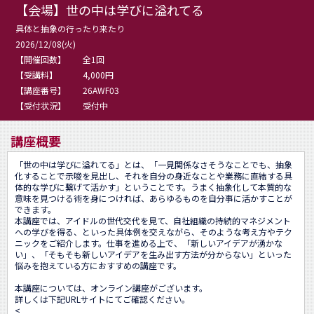
【会場】世の中は学びに溢れてる
具体と抽象の行ったり来たり
2026/12/08(火)
【開催回数】
全1回
【受講料】
4,000円
【講座番号】
26AWF03
【受付状況】
受付中
講座概要
「世の中は学びに溢れてる」とは、「一見関係なさそうなことでも、抽象
化することで示唆を見出し、それを自分の身近なことや業務に直結する具
体的な学びに繋げて活かす」ということです。うまく抽象化して本質的な
意味を見つける術を身につければ、あらゆるものを自分事に活かすことが
できます。

本講座では、アイドルの世代交代を見て、自社組織の持続的マネジメント
への学びを得る、といった具体例を交えながら、そのような考え方やテク
ニックをご紹介します。仕事を進める上で、「新しいアイデアが湧かな
い」、「そもそも新しいアイデアを生み出す方法が分からない」といった
悩みを抱えている方におすすめの講座です。

本講座については、オンライン講座がございます。

詳しくは下記URLサイトにてご確認ください。

<