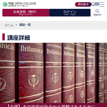
資料請求
会員登録（無料）
ログイン
Registration
User Login
Search
ホーム
講座一覧
講座詳細
【会場】その技術が社会から信頼されるために