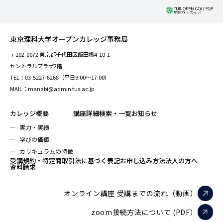
東京理科大学オープンカレッジ事務局
〒102-0072 東京都千代田区飯田橋4-10-1
セントラルプラザ2階
TEL：03-5227-6268（平日9:00～17:00）
MAIL：manabi@admin.tus.ac.jp
カレッジ概要
講座詳細検索・一覧
お知らせ
実力・実績
学びの価値
カリキュラムの特徴
受講規約・特定商取引法に基づく表記
お申し込み方法
法人の方へ
資料請求
オンライン講座 受講までの流れ（動画）
zoom接続方法について (PDF）