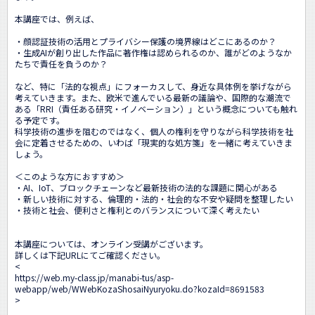
本講座では、例えば、

・顔認証技術の活用とプライバシー保護の境界線はどこにあるのか？

・生成AIが創り出した作品に著作権は認められるのか、誰がどのようなか
たちで責任を負うのか？

など、特に「法的な視点」にフォーカスして、身近な具体例を挙げながら
考えていきます。また、欧米で進んでいる最新の議論や、国際的な潮流で
ある「RRI（責任ある研究・イノベーション）」という概念についても触れ
る予定です。

科学技術の進歩を阻むのではなく、個人の権利を守りながら科学技術を社
会に定着させるための、いわば「現実的な処方箋」を一緒に考えていきま
しょう。

＜このような方におすすめ＞

・AI、IoT、ブロックチェーンなど最新技術の法的な課題に関心がある

・新しい技術に対する、倫理的・法的・社会的な不安や疑問を整理したい

・技術と社会、便利さと権利とのバランスについて深く考えたい

本講座については、オンライン受講がございます。

詳しくは下記URLにてご確認ください。

<
https://web.my-class.jp/manabi-tus/asp-
webapp/web/WWebKozaShosaiNyuryoku.do?kozaId=8691583
>
