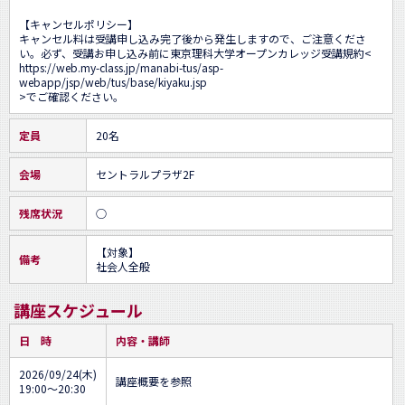
【キャンセルポリシー】

キャンセル料は受講申し込み完了後から発生しますので、ご注意くださ
い。必ず、受講お申し込み前に東京理科大学オープンカレッジ受講規約<
https://web.my-class.jp/manabi-tus/asp-
webapp/jsp/web/tus/base/kiyaku.jsp
>でご確認ください。
定員
20名
会場
セントラルプラザ2F
残席状況
○
【対象】

備考
社会人全般
講座スケジュール
日 時
内容・講師
2026/09/24(木)
講座概要を参照
19:00～20:30