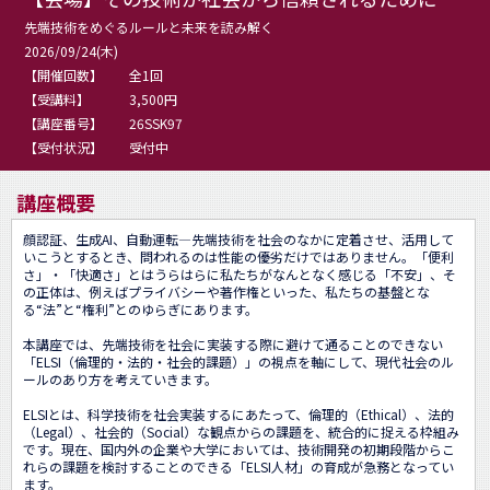
先端技術をめぐるルールと未来を読み解く
2026/09/24(木)
【開催回数】
全1回
【受講料】
3,500円
【講座番号】
26SSK97
【受付状況】
受付中
講座概要
顔認証、生成AI、自動運転―先端技術を社会のなかに定着させ、活用して
いこうとするとき、問われるのは性能の優劣だけではありません。「便利
さ」・「快適さ」とはうらはらに私たちがなんとなく感じる「不安」、そ
の正体は、例えばプライバシーや著作権といった、私たちの基盤とな
る“法”と“権利”とのゆらぎにあります。

本講座では、先端技術を社会に実装する際に避けて通ることのできない
「ELSI（倫理的・法的・社会的課題）」の視点を軸にして、現代社会のル
ールのあり方を考えていきます。

ELSIとは、科学技術を社会実装するにあたって、倫理的（Ethical）、法的
（Legal）、社会的（Social）な観点からの課題を、統合的に捉える枠組み
です。現在、国内外の企業や大学においては、技術開発の初期段階からこ
れらの課題を検討することのできる「ELSI人材」の育成が急務となってい
ます。
