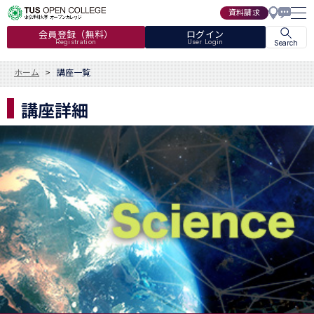
資料請求
会員登録（無料）
ログイン
Registration
User Login
Search
ホーム
講座一覧
講座詳細