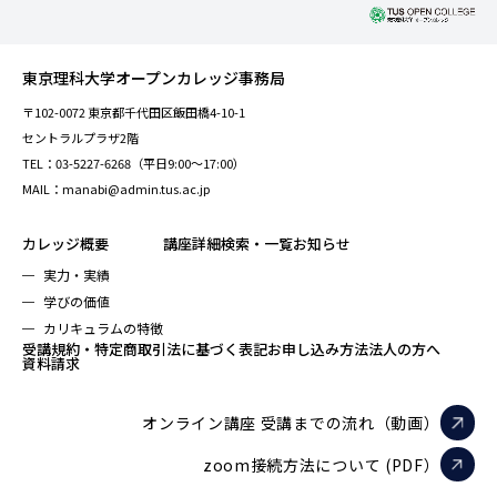
東京理科大学オープンカレッジ事務局
〒102-0072 東京都千代田区飯田橋4-10-1
セントラルプラザ2階
TEL：03-5227-6268（平日9:00～17:00）
MAIL：manabi@admin.tus.ac.jp
カレッジ概要
講座詳細検索・一覧
お知らせ
実力・実績
学びの価値
カリキュラムの特徴
受講規約・特定商取引法に基づく表記
お申し込み方法
法人の方へ
資料請求
オンライン講座 受講までの流れ（動画）
zoom接続方法について (PDF）