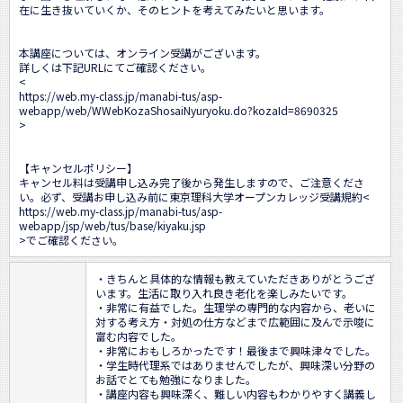
在に生き抜いていくか、そのヒントを考えてみたいと思います。

本講座については、オンライン受講がございます。

詳しくは下記URLにてご確認ください。

<
https://web.my-class.jp/manabi-tus/asp-
webapp/web/WWebKozaShosaiNyuryoku.do?kozaId=8690325
>

【キャンセルポリシー】

キャンセル料は受講申し込み完了後から発生しますので、ご注意くださ
い。必ず、受講お申し込み前に東京理科大学オープンカレッジ受講規約<
https://web.my-class.jp/manabi-tus/asp-
webapp/jsp/web/tus/base/kiyaku.jsp
>でご確認ください。
・きちんと具体的な情報も教えていただきありがとうござ
います。生活に取り入れ良き老化を楽しみたいです。

・非常に有益でした。生理学の専門的な内容から、老いに
対する考え方・対処の仕方などまで広範囲に及んで示唆に
富む内容でした。

・非常におもしろかったです！最後まで興味津々でした。

・学生時代理系ではありませんでしたが、興味深い分野の
お話でとても勉強になりました。

・講座内容も興味深く、難しい内容もわかりやすく講義し