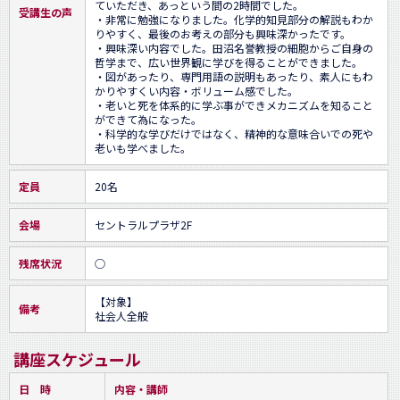
ていただき、あっという間の2時間でした。

受講生の声
・非常に勉強になりました。化学的知見部分の解説もわか
りやすく、最後のお考えの部分も興味深かったです。

・興味深い内容でした。田沼名誉教授の細胞からご自身の
哲学まで、広い世界観に学びを得ることができました。

・図があったり、専門用語の説明もあったり、素人にもわ
かりやすくい内容・ボリューム感でした。

・老いと死を体系的に学ぶ事ができメカニズムを知ること
ができて為になった。

・科学的な学びだけではなく、精神的な意味合いでの死や
老いも学べました。
定員
20名
会場
セントラルプラザ2F
残席状況
○
【対象】

備考
社会人全般
講座スケジュール
日 時
内容・講師