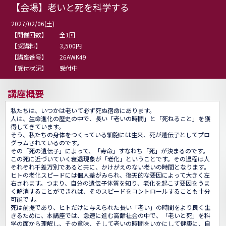
【会場】老いと死を科学する
2027/02/06(土)
【開催回数】
全1回
【受講料】
3,500円
【講座番号】
26AWK49
【受付状況】
受付中
講座概要
私たちは、いつかは老いて必ず死ぬ宿命にあります。

人は、生命進化の歴史の中で、長い「老いの時間」と「死ねること」を獲
得してきています。

そう、私たちの身体をつくっている細胞には生来、死が遺伝子としてプロ
グラムされているのです。

その「死の遺伝子」によって、「寿命」すなわち「死」が決まるのです。
この死に近づいていく衰退現象が「老化」ということです。その過程は人
それぞれ千差万別であると共に、かけがえのない老いの時間となります。

ヒトの老化スピードには個人差がみられ、後天的な要因によって大きく左
右されます。つまり、自分の遺伝子体質を知り、老化を起こす要因をうま
く解消することができれば、そのスピードをコントロールすることも十分
可能です。

死は前提であり、ヒトだけに与えられた長い「老い」の時間をより良く生
きるために、本講座では、急速に進む高齢社会の中で、「老いと死」を科
学の面から理解し、その意味、そして老いの時間をいかにして健康に、自