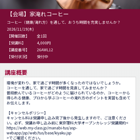
【会場】家淹れコーヒー
コーヒー（健康/淹れ方）を通して、おうち時間を充実しませんか？
2026/11/19(木)
【開催回数】
全1回
【受講料】
4,000円
【講座番号】
26AWL12
【受付状況】
受付中
講座概要
環境が変わり、家で過ごす時間が多くなったのではないでしょうか。

コーヒーを通して、家で過ごす時間を見直してみませんか？

普段飲んでいるコーヒーがどのように届けられているのか、コーヒーから
得られる健康、プロから学ぶコーヒーの淹れ方のポイントを実習も含めて
お伝えします。

【キャンセルポリシー】

キャンセル料は受講申し込み完了後から発生しますので、ご注意くださ
い。必ず、受講お申し込み前に東京理科大学オープンカレッジ受講規約<
https://web.my-class.jp/manabi-tus/asp-
webapp/jsp/web/tus/base/kiyaku.jsp
>でご確認ください。