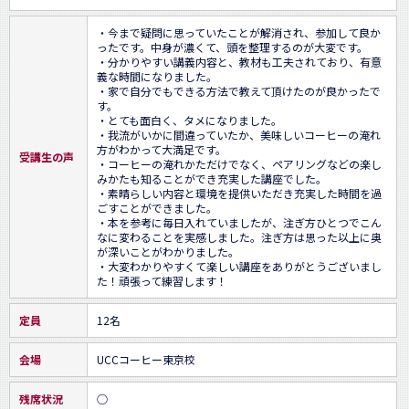
・今まで疑問に思っていたことが解消され、参加して良か
ったです。中身が濃くて、頭を整理するのが大変です。

・分かりやすい講義内容と、教材も工夫されており、有意
義な時間になりました。

・家で自分でもできる方法で教えて頂けたのが良かったで
す。

・とても面白く、タメになりました。

・我流がいかに間違っていたか、美味しいコーヒーの淹れ
方がわかって大満足です。

受講生の声
・コーヒーの淹れかただけでなく、ペアリングなどの楽し
みかたも知ることができ充実した講座でした。

・素晴らしい内容と環境を提供いただき充実した時間を過
ごすことができました。

・本を参考に毎日入れていましたが、注ぎ方ひとつでこん
なに変わることを実感しました。注ぎ方は思った以上に奥
が深いことがわかりました。

・大変わかりやすくて楽しい講座をありがとうございまし
た！頑張って練習します！
定員
12名
会場
UCCコーヒー東京校
残席状況
○