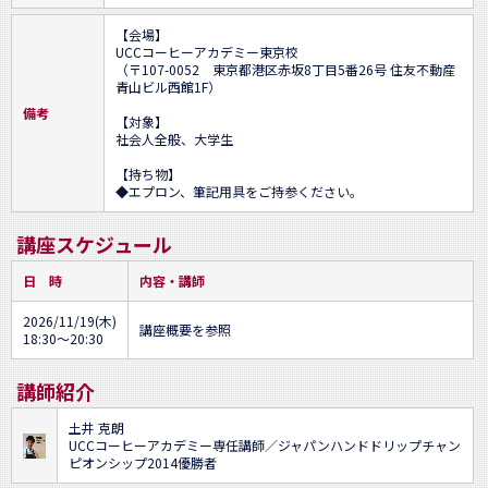
【会場】

UCCコーヒーアカデミー東京校

（〒107-0052　東京都港区赤坂8丁目5番26号 住友不動産
青山ビル西館1F）

備考
【対象】

社会人全般、大学生

【持ち物】

◆エプロン、筆記用具をご持参ください。
講座スケジュール
日 時
内容・講師
2026/11/19(木)
講座概要を参照
18:30～20:30
講師紹介
土井 克朗
UCCコーヒーアカデミー専任講師／ジャパンハンドドリップチャン
ピオンシップ2014優勝者