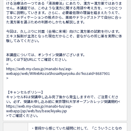
ける治療法の一つである「湯液療法」にあたり、漢方＝漢方薬ではありま
せん。本講座では、このような漢方に関する用語や考え方を、一つひとつ
丁寧に説明していきます。さらに、必要最低限の理論を踏まえたうえで、
セルフメディケーションの視点から、薬局やドラッグストアで自分に合っ
た漢方薬を選ぶための判断のしかたも解説します。

今回は、久しぶりに対面（会場に来場）向けに漢方薬の試飲を行います。
エキス製剤が主流となった現在だからこそ、昔ながらの煎じ薬を実際に体
験してみてください。

本講座については、オンライン受講がございます。

詳しくは下記URLにてご確認ください。

<
https://web.my-class.jp/manabi-tus/asp-
webapp/web/WWebKozaShosaiNyuryoku.do?kozaId=8687901
>

【キャンセルポリシー】

キャンセル料は受講申し込み完了後から発生しますので、ご注意くださ
い。必ず、受講お申し込み前に東京理科大学オープンカレッジ受講規約<
https://web.my-class.jp/manabi-tus/asp-
webapp/jsp/web/tus/base/kiyaku.jsp
>でご確認ください。
・普段から感じていた疑問に対して、「こういうことなの