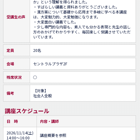
か」という理解を得られました。

・すばらしい講義と資料ありがとうございました。

・漢方薬について基礎から応用まで多岐に学べる本講座
受講生の声
は、大変魅力的、大変勉強になります。

・大変面白い講義でした。

・少し専門的な内容も、素人でも分かる表現と先生の話し
方のおかげでわかりやすく、毎回楽しく受講させていただ
いています。
定員
20名
会場
セントラルプラザ2F
残席状況
○
【対象】

備考
社会人全般
講座スケジュール
日 時
内容・講師
2026/11/14(土)
講座概要を参照
14:00～16:00