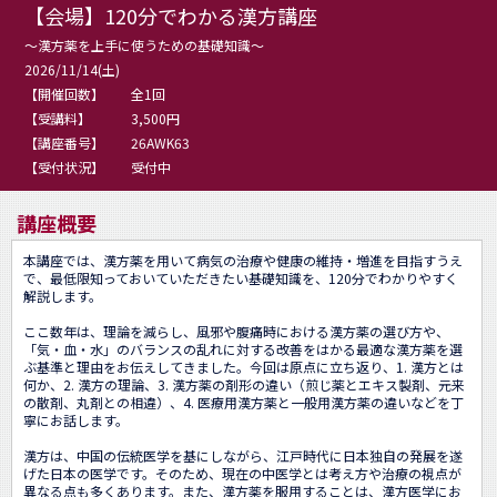
【会場】120分でわかる漢方講座
～漢方薬を上手に使うための基礎知識～
2026/11/14(土)
【開催回数】
全1回
【受講料】
3,500円
【講座番号】
26AWK63
【受付状況】
受付中
講座概要
本講座では、漢方薬を用いて病気の治療や健康の維持・増進を目指すうえ
で、最低限知っておいていただきたい基礎知識を、120分でわかりやすく
解説します。

ここ数年は、理論を減らし、風邪や腹痛時における漢方薬の選び方や、
「気・血・水」のバランスの乱れに対する改善をはかる最適な漢方薬を選
ぶ基準と理由をお伝えしてきました。今回は原点に立ち返り、1. 漢方とは
何か、2. 漢方の理論、3. 漢方薬の剤形の違い（煎じ薬とエキス製剤、元来
の散剤、丸剤との相違）、4. 医療用漢方薬と一般用漢方薬の違いなどを丁
寧にお話します。

漢方は、中国の伝統医学を基にしながら、江戸時代に日本独自の発展を遂
げた日本の医学です。そのため、現在の中医学とは考え方や治療の視点が
異なる点も多くあります。また、漢方薬を服用することは、漢方医学にお