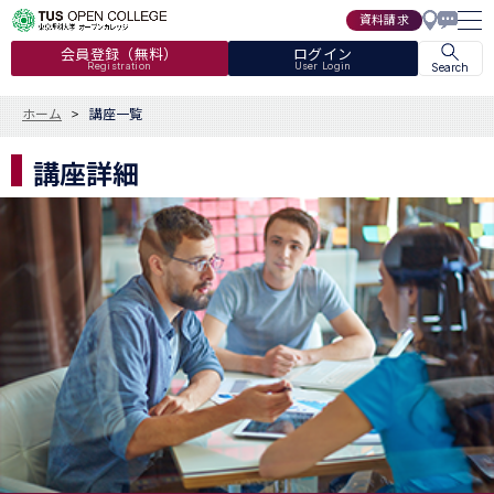
資料請求
会員登録（無料）
ログイン
Registration
User Login
Search
ホーム
講座一覧
講座詳細