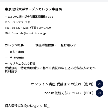
東京理科大学オープンカレッジ事務局
〒102-0072 東京都千代田区飯田橋4-10-1
セントラルプラザ2階
TEL：03-5227-6268（平日9:00～17:00）
MAIL：manabi@admin.tus.ac.jp
カレッジ概要
講座詳細検索・一覧
お知らせ
実力・実績
学びの価値
カリキュラムの特徴
受講規約・特定商取引法に基づく表記
お申し込み方法
法人の方へ
資料請求
オンライン講座 受講までの流れ（動画）
zoom接続方法について (PDF）
個人情報の取扱いについて