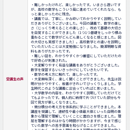
・難しかったけれど、楽しかったです。いまさら遅いです
が、高校の数学もこういう風に進めていてくれたなら、も
っと楽しかったのに残念。

・講義では、丁寧に、かみ砕いてわかりやすく説明してい
だきありがとうございました。今回の講義で、数学の楽し
さ（じっくり考えることの楽しさ）、改めて基礎の大切さ
を自覚することができました（1つ1つ基礎をしっかり積み
重ねることで数学がどんどん楽しくなると感じました。図
の大切さも実感できました）。高校数学との違いを説明し
ていただいたことは大変勉強になりました。簡潔明瞭な資
料もありがたかったです。

・難しい話を、わかりやすくかつ厳密にしていただけたの
で好奇心が刺激された。

・大変解りやすく有益な講義をありがとうございました。
数学を復習するいいきっかけにしていきたいです。

・数学の考え方に触れて、楽しかったです。

受講生の声
・大変興味深く、楽しく聞くことができました。先生は説
明が分かりやすく、板書がきれいでびっくりしました。学
生時代このような講義に出会っていればと思いました。

・大学数学の内容を、わかりやすく説明していただけてと
てもよかったです。個人的に納得で片づけていた部分も今
回で見方が新しくなりました。

・微分積分の考え方を体系的に学ぶことができました。本
講座を受講して、連続性や最小値最大値といった自明の事
象から理屈で理解していくことに面白さを感じました。理
屈を理解するのはかなり時間がかかりますが、今まで感じ
ていた数学への苦手意識を和らげることができました。

・とにかく、先生の人間味のある説明の仕方が毎週の励み