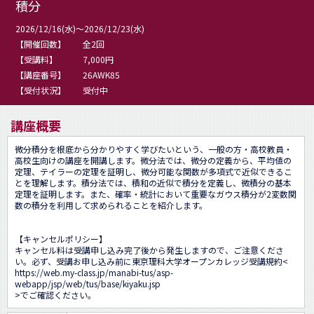
積分
2026/12/16(水)～2026/12/23(水)
【開催回数】
全2回
【受講料】
7,000円
【講座番号】
26AWK85
【受付状況】
受付中
講座概要
微分積分を根底から分かりやすく学びたいという、一般の方・高校教員・
高校生向けの講座を開講します。微分法では、微分の定義から、平均値の
定理、テイラーの定理を証明し、微分可能な関数が多項式で近似できるこ
とを理解します。積分法では、積和の近似で積分を定義し、微積分の基本
定理を証明します。また、確率・統計において重要なガウス積分が2変数関
数の積分を利用して求められることを紹介します。

【キャンセルポリシー】

キャンセル料は受講申し込み完了後から発生しますので、ご注意くださ
い。必ず、受講お申し込み前に東京理科大学オープンカレッジ受講規約<
https://web.my-class.jp/manabi-tus/asp-
webapp/jsp/web/tus/base/kiyaku.jsp
>でご確認ください。