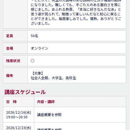
になりました。難しくても、手ごたえのある面白さを常に
感じました。あふれる熱意、「本当に好きなんだなあ」と
思う姿が見られて、勉強って楽しいんだなと初心に戻るこ
とができました。毎週楽しみでした。情熱、ありがとうご
ざいました。
定員
50名
会場
オンライン
残席状況
○
【対象】

備考
社会人全般、大学生、高校生
講座スケジュール
日 時
内容・講師
2026/12/16(水)
講座概要を参照
19:00～20:30
2026/12/23(水)
講座概要を参照