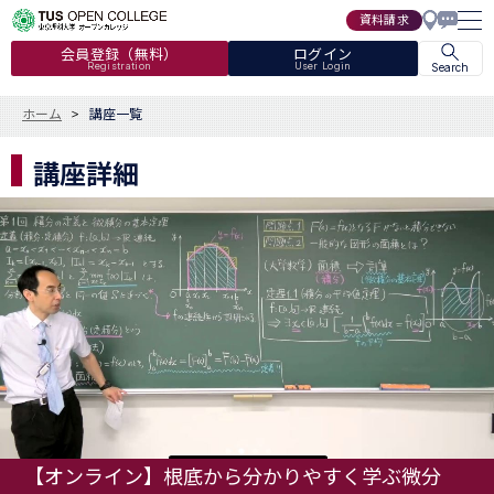
資料請求
会員登録（無料）
ログイン
Registration
User Login
Search
ホーム
講座一覧
講座詳細
【オンライン】根底から分かりやすく学ぶ微分