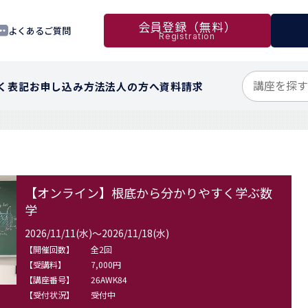
会員登録（無料）
よくあるご質問
Registration
く表記
お申し込み方法
法人の方へ
資料請求
【オンライン】根底から分かりやすく学ぶ数
学
2026/11/11(水)～2026/11/18(水)
【開催回数】
全2回
【受講料】
7,000円
【講座番号】
26AWK84
【受付状況】
受付中