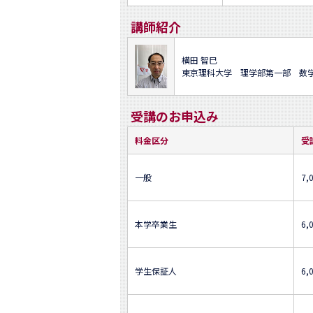
講師紹介
横田 智巳
東京理科大学 理学部第一部 数
受講のお申込み
料金区分
受
一般
7,
本学卒業生
6,
学生保証人
6,