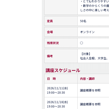
・とてもわかりやすい
・数学のからくりの
しさの中に楽しい考
定員
50名
会場
オンライン
残席状況
○
【対象】

備考
社会人全般、大学生
講座スケジュール
日 時
内容・講師
2026/11/11(水)
講座概要を参照
19:00～20:30
2026/11/18(水)
講座概要を参照
19:00～20:30