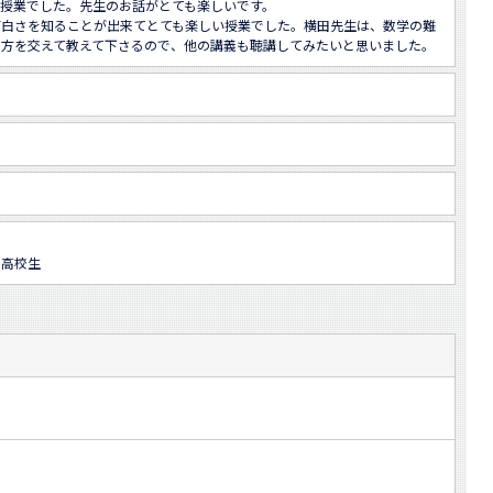
授業でした。先生のお話がとても楽しいです。

面白さを知ることが出来てとても楽しい授業でした。横田先生は、数学の難
え方を交えて教えて下さるので、他の講義も聴講してみたいと思いました。
、高校生