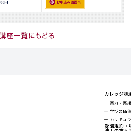
000円
お申込み画面へ
カレッジ概
実力・実
学びの価
カリキュ
受講規約・
法人の方へ