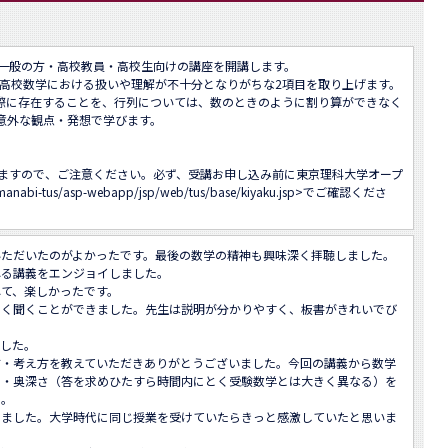
一般の方・高校教員・高校生向けの講座を開講します。

高校数学における扱いや理解が不十分となりがちな2項目を取り上げます。

実際に存在することを、行列については、数のときのように割り算ができなく
外な観点・発想で学びます。

ますので、ご注意ください。必ず、受講お申し込み前に東京理科大学オープ
/manabi-tus/asp-webapp/jsp/web/tus/base/kiyaku.jsp
>でご確認くださ
ただいたのがよかったです。最後の数学の精神も興味深く拝聴しました。

る講義をエンジョイしました。

て、楽しかったです。

しく聞くことができました。先生は説明が分かりやすく、板書がきれいでび
した。

方・考え方を教えていただきありがとうございました。今回の講義から数学
さ・奥深さ（答を求めひたすら時間内にとく受験数学とは大きく異なる）を
。

じました。大学時代に同じ授業を受けていたらきっと感激していたと思いま