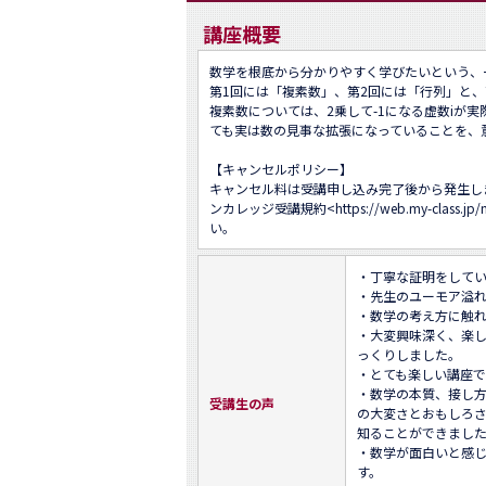
講座概要
数学を根底から分かりやすく学びたいという、
第1回には「複素数」、第2回には「行列」と、
複素数については、2乗して-1になる虚数iが
ても実は数の見事な拡張になっていることを、意
【キャンセルポリシー】

キャンセル料は受講申し込み完了後から発生し
ンカレッジ受講規約<
https://web.my-class.jp
い。
・丁寧な証明をしてい
・先生のユーモア溢れ
・数学の考え方に触れ
・大変興味深く、楽
っくりしました。

・とても楽しい講座で
・数学の本質、接し
受講生の声
の大変さとおもしろ
知ることができました
・数学が面白いと感
す。
