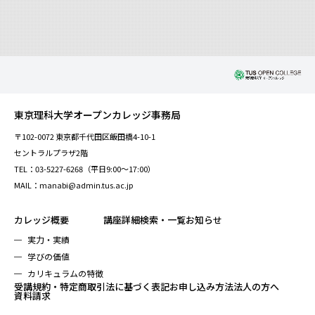
東京理科大学オープンカレッジ事務局
〒102-0072 東京都千代田区飯田橋4-10-1
セントラルプラザ2階
TEL：03-5227-6268（平日9:00～17:00）
MAIL：manabi@admin.tus.ac.jp
カレッジ概要
講座詳細検索・一覧
お知らせ
実力・実績
学びの価値
カリキュラムの特徴
受講規約・特定商取引法に基づく表記
お申し込み方法
法人の方へ
資料請求