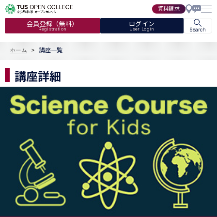
資料請求
会員登録（無料）
ログイン
Registration
User Login
Search
ホーム
講座一覧
講座詳細