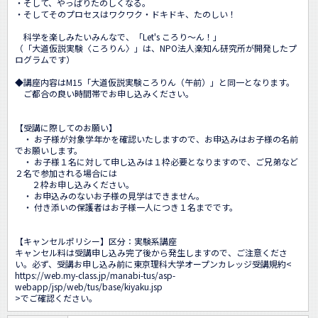
・そして、やっぱりたのしくなる。

・そしてそのプロセスはワクワク・ドキドキ、たのしい！

　科学を楽しみたいみんなで、「Let's ころり～ん！」

（「大道仮説実験〈ころりん〉」は、NPO法人楽知ん研究所が開発したプ
ログラムです）

◆講座内容はM15「大道仮説実験ころりん（午前）」と同一となります。

　ご都合の良い時間帯でお申し込みください。

【受講に際してのお願い】

　・ お子様が対象学年かを確認いたしますので、お申込みはお子様の名前
でお願いします。

　・ お子様１名に対して申し込みは１枠必要となりますので、ご兄弟など
２名で参加される場合には

　　２枠お申し込みください。

　・ お申込みのないお子様の見学はできません。 

　・ 付き添いの保護者はお子様一人につき１名までです。

【キャンセルポリシー】区分：実験系講座

キャンセル料は受講申し込み完了後から発生しますので、ご注意くださ
い。必ず、受講お申し込み前に東京理科大学オープンカレッジ受講規約<
https://web.my-class.jp/manabi-tus/asp-
webapp/jsp/web/tus/base/kiyaku.jsp
>でご確認ください。