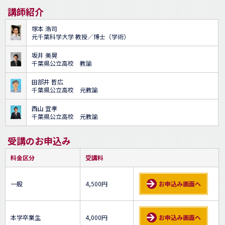
講師紹介
塚本 浩司
元千葉科学大学 教授／博士（学術）
坂井 美晃
千葉県公立高校 教諭
田部井 哲広
千葉県公立高校 元教諭
西山 宜孝
千葉県公立高校 元教諭
受講のお申込み
料金区分
受講料
一般
4,500円
お申込み画面へ
本学卒業生
4,000円
お申込み画面へ