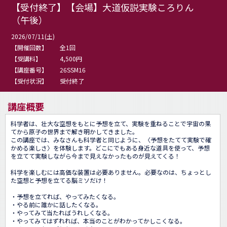
【受付終了】【会場】大道仮説実験ころりん
（午後）
2026/07/11(土)
【開催回数】
全1回
【受講料】
4,500円
【講座番号】
26SSM16
【受付状況】
受付終了
講座概要
科学者は、壮大な空想をもとに予想を立て、実験を重ねることで宇宙の果
てから原子の世界まで解き明かしてきました。

この講座では、みなさんも科学者と同じように、〈予想をたてて実験で確
かめる楽しさ〉を体験します。どこにでもある身近な道具を使って、予想
を立てて実験しながら今まで見えなかったものが見えてくる！

科学を楽しむには高価な装置は必要ありません。必要なのは、ちょっとし
た空想と予想を立てる脳ミソだけ！

・予想を立てれば、やってみたくなる。

・やる前に誰かに話したくなる。

・やってみて当たればうれしくなる。

・やってみてはずれれば、本当のことがわかってかしこくなる。
