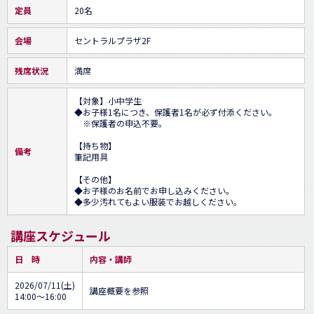
定員
20名
会場
セントラルプラザ2F
残席状況
満席
【対象】小中学生

◆お子様1名につき、保護者1名が必ず付添ください。

　※保護者の申込不要。

【持ち物】

備考
筆記用具

【その他】

◆お子様のお名前でお申し込みください。

◆多少汚れてもよい服装でお越しください。
講座スケジュール
日 時
内容・講師
2026/07/11(土)
講座概要を参照
14:00～16:00