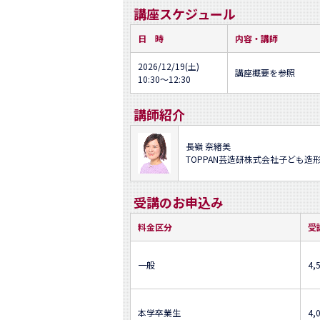
講座スケジュール
日 時
内容・講師
2026/12/19(土)
講座概要を参照
10:30～12:30
講師紹介
長嶺 奈緒美
TOPPAN芸造研株式会社子ども造
受講のお申込み
料金区分
受
一般
4,
本学卒業生
4,