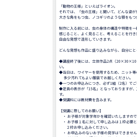
「動物の王様」といえばライオン。

それでは、「虫の王様」と聞いて、どんな姿が
大きな角をもつ虫、ノコギリのような顎をもつ
制作に入る前には、虫の身体の構造や特徴を一
感じること、よく見ること、考えることを行き
自由な発想で造形していきます。

どんな発想も作品に盛り込みながら、自分にと
◆講座終了後には、立体作品2点（20×30×
い。

◆当日は、ワイヤーを使用するため、ニット等
　 多少汚れてもよい服装でお越しください。

◆一つのお申込みにつき、必ず1組（2名）でご
◆定員の表示が「15名」となっておりますが、
す。

◆受講料には教材費を含みます。

【受講に際してのお願い】

　・ お子様が対象学年かを確認いたしますので
　・ お子様１名に対して申し込みは１枠必要と
　　２枠お申し込みください。

　・ お申込みのないお子様の見学はできません。