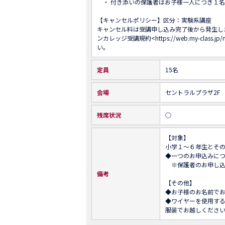
　・ 付き添いの保護者はお子様一人につき１名
【キャンセルポリシー】区分：実験系講座

キャンセル料は受講申し込み完了後から発生し
ンカレッジ受講規約<
https://web.my-class.jp
い。
定員
15名
会場
セントラルプラザ2F
残席状況
○
【対象】

小学１～６年生とその
◆一つのお申込みにつ
　※保護者のお申し込
備考
【その他】

◆お子様のお名前でお
◆ワイヤーを使用す
服装でお越しくださ