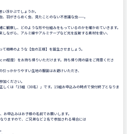
思い浮かぶでしょうか。

虫、羽がきらめく虫、見たことのない不思議な虫——。

緒に観察し、どのような形や仕組みをもっているのかを確かめていきます。
来しながら、アルミ線やアルミテープなど光を反射する素材を使い、

って相棒のような【虫の王様】を誕生させましょう。

10ｃｍ程度）をお持ち帰りいただけます。持ち帰り用の袋をご用意くださ
の引っかかりやすい生地の服装はお避けいただき、

参加ください。

正しくは「15組（30名）」です。15組お申込みの時点で受付終了となりま
、お申込みはお子様の名前でお願いします。

なりますので、ご兄弟など２名で参加される場合には

 
