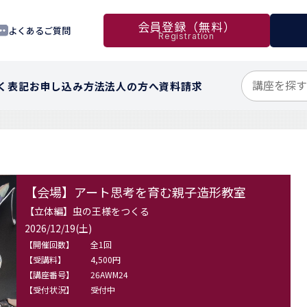
会員登録（無料）
よくあるご質問
Registration
く表記
お申し込み方法
法人の方へ
資料請求
【会場】アート思考を育む親子造形教室
【立体編】虫の王様をつくる
2026/12/19(土)
【開催回数】
全1回
【受講料】
4,500円
【講座番号】
26AWM24
【受付状況】
受付中