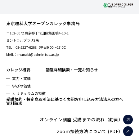
東京理科大学オープンカレッジ事務局
〒102-0072 東京都千代田区飯田橋4-10-1
セントラルプラザ2階
TEL：03-5227-6268（平日9:00～17:00）
MAIL：manabi@admin.tus.ac.jp
カレッジ概要
講座詳細検索・一覧
お知らせ
実力・実績
学びの価値
カリキュラムの特徴
受講規約・特定商取引法に基づく表記
お申し込み方法
法人の方へ
資料請求
オンライン講座 受講までの流れ（動画）
zoom接続方法について (PDF）