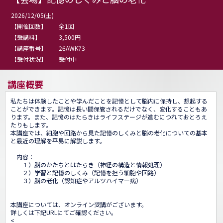
2026/12/05(土)
【開催回数】
全1回
【受講料】
3,500円
【講座番号】
26AWK73
【受付状況】
受付中
講座概要
私たちは体験したことや学んだことを記憶として脳内に保持し、想起する
ことができます。記憶は長い間保管されるだけでなく、変化することもあ
ります。また、記憶のはたらきはライフステージが進むにつれておとろえ
たりもします。

本講座では、細胞や回路から見た記憶のしくみと脳の老化についての基本
と最近の理解を平易に解説します。

　内容：

　　１）脳のかたちとはたらき（神経の構造と情報処理）

　　２）学習と記憶のしくみ（記憶を担う細胞や回路）

　　３）脳の老化（認知症やアルツハイマー病）

本講座については、オンライン受講がございます。

詳しくは下記URLにてご確認ください。

<