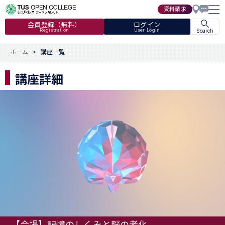
資料請求
会員登録（無料）
ログイン
Registration
User Login
Search
ホーム
講座一覧
講座詳細
【会場】記憶のしくみと脳の老化