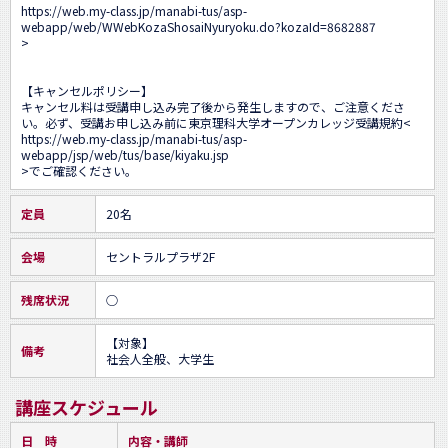
https://web.my-class.jp/manabi-tus/asp-
webapp/web/WWebKozaShosaiNyuryoku.do?kozaId=8682887
>

【キャンセルポリシー】

キャンセル料は受講申し込み完了後から発生しますので、ご注意くださ
い。必ず、受講お申し込み前に東京理科大学オープンカレッジ受講規約<
https://web.my-class.jp/manabi-tus/asp-
webapp/jsp/web/tus/base/kiyaku.jsp
>でご確認ください。
定員
20名
会場
セントラルプラザ2F
残席状況
○
【対象】

備考
社会人全般、大学生
講座スケジュール
日 時
内容・講師