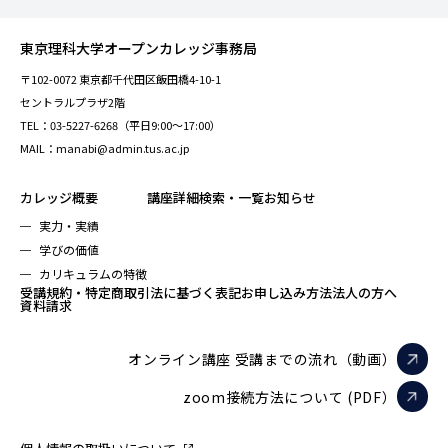
東京理科大学オープンカレッジ事務局
〒102-0072 東京都千代田区飯田橋4-10-1
セントラルプラザ2階
TEL：03-5227-6268（平日9:00～17:00）
MAIL：manabi@admin.tus.ac.jp
カレッジ概要
講座詳細検索・一覧
お知らせ
実力・実績
学びの価値
カリキュラムの特徴
受講規約・特定商取引法に基づく表記
お申し込み方法
法人の方へ
資料請求
オンライン講座 受講までの流れ（動画）
zoom接続方法について (PDF）