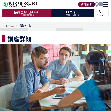
資料請求
会員登録（無料）
ログイン
Registration
User Login
Search
ホーム
講座一覧
講座詳細