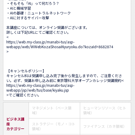
・そもそも「AI」って何だろう？

・AIと機械学習

・AIの基礎：ニュートラルネットワーク

・AIに対するサイバー攻撃

本講座については、オンライン受講がございます。

詳しくは下記URLにてご確認ください。

<
https://web.my-class.jp/manabi-tus/asp-
webapp/web/WWebKozaShosaiNyuryoku.do?kozaId=8682874
>

【キャンセルポリシー】

キャンセル料は受講申し込み完了後から発生しますので、ご注意くださ
い。必ず、受講お申し込み前に東京理科大学オープンカレッジ受講規約<
https://web.my-class.jp/manabi-tus/asp-
webapp/jsp/web/tus/base/kiyaku.jsp
>でご確認ください。
マネジメント（ベース領
ヒューマンリソース（ヒト
域）
領域）
ビジネス講
座
ストラテジー（モノ・コト
ファイナンス（カネ領域）
カテゴリー
領域）