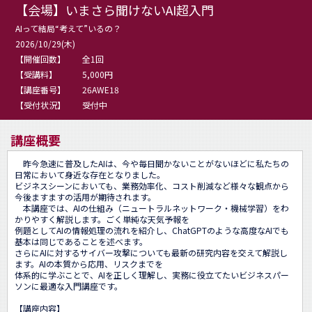
【会場】いまさら聞けないAI超入門
AIって結局“考えて”いるの？
2026/10/29(木)
【開催回数】
全1回
【受講料】
5,000円
【講座番号】
26AWE18
【受付状況】
受付中
講座概要
　昨今急速に普及したAIは、今や毎日聞かないことがないほどに私たちの
日常において身近な存在となりました。

ビジネスシーンにおいても、業務効率化、コスト削減など様々な観点から
今後ますますの活用が期待されます。

　本講座では、AIの仕組み（ニュートラルネットワーク・機械学習）をわ
かりやすく解説します。ごく単純な天気予報を

例題としてAIの情報処理の流れを紹介し、ChatGPTのような高度なAIでも
基本は同じであることを述べます。

さらにAIに対するサイバー攻撃についても最新の研究内容を交えて解説し
ます。AIの本質から応用、リスクまでを

体系的に学ぶことで、AIを正しく理解し、実務に役立てたいビジネスパー
ソンに最適な入門講座です。

【講座内容】
