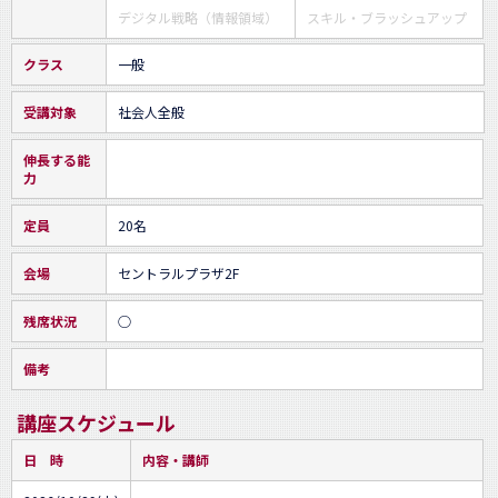
デジタル戦略（情報領域）
スキル・ブラッシュアップ
クラス
一般
受講対象
社会人全般
伸長する能
力
定員
20名
会場
セントラルプラザ2F
残席状況
○
備考
講座スケジュール
日 時
内容・講師