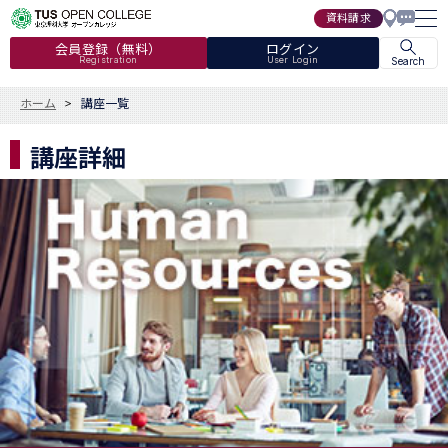
資料請求
会員登録（無料）
ログイン
Registration
User Login
Search
ホーム
講座一覧
講座詳細