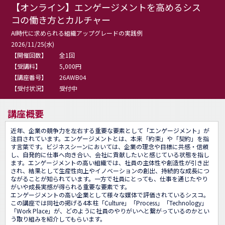
【オンライン】エンゲージメントを高めるシス
コの働き方とカルチャー
AI時代に求められる組織アップグレードの実践例
2026/11/25(水)
【開催回数】
全1回
【受講料】
5,000円
【講座番号】
26AWB04
【受付状況】
受付中
講座概要
近年、企業の競争力を左右する重要な要素として「エンゲージメント」が
注目されています。エンゲージメントとは、本来「約束」や「契約」を指
す言葉です。ビジネスシーンにおいては、企業の理念や目標に共感・信頼
し、自発的に仕事へ向き合い、会社に貢献したいと感じている状態を指し
ます。エンゲージメントの高い組織では、社員の主体性や創造性が引き出
され、結果として生産性向上やイノベーションの創出、持続的な成長につ
ながることが知られています。一方で社員にとっても、仕事を通じたやり
がいや成長実感が得られる重要な要素です。

エンゲージメントの高い企業として様々な媒体で評価されているシスコ。
この講座では同社の掲げる4本柱「Culture」「Process」「Technology」
「Work Place」が、どのように社員のやりがいへと繋がっているのかとい
う取り組みを紹介してもらいます。
