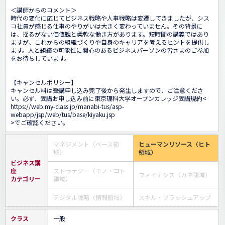
＜講師からのコメント＞

時代の変化に応じてビジネス戦略や人事戦略は変遷してきましたが、シス
コ社員が感じる仕事のやりがいは大きく変わっていません。その背景に
は、揺るがない価値観と柔軟な働き方があります。短時間の講義ではあり
ますが、これからの組織づくりや自身のキャリアを考えるヒントを提供し
ます。人と組織の可能性に関心のあるビジネスパーソンの皆さまのご参加
をお待ちしています。

【キャンセルポリシー】

キャンセル料は受講申し込み完了後から発生しますので、ご注意くださ
い。必ず、受講お申し込み前に東京理科大学オープンカレッジ受講規約<
https://web.my-class.jp/manabi-tus/asp-
webapp/jsp/web/tus/base/kiyaku.jsp
>でご確認ください。
マネジメント（ベース領
ヒューマンリソース（ヒト
域）
領域）
ビジネス講
座
ストラテジー（モノ・コト
ファイナンス（カネ領域）
カテゴリー
領域）
デジタル戦略（情報領域）
スキル・ブラッシュアップ
クラス
一般