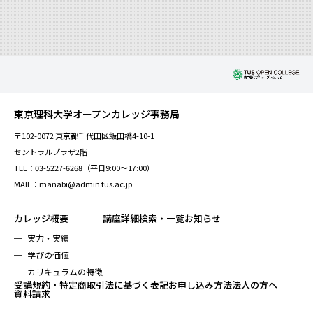
東京理科大学オープンカレッジ事務局
〒102-0072 東京都千代田区飯田橋4-10-1
セントラルプラザ2階
TEL：03-5227-6268（平日9:00～17:00）
MAIL：manabi@admin.tus.ac.jp
カレッジ概要
講座詳細検索・一覧
お知らせ
実力・実績
学びの価値
カリキュラムの特徴
受講規約・特定商取引法に基づく表記
お申し込み方法
法人の方へ
資料請求