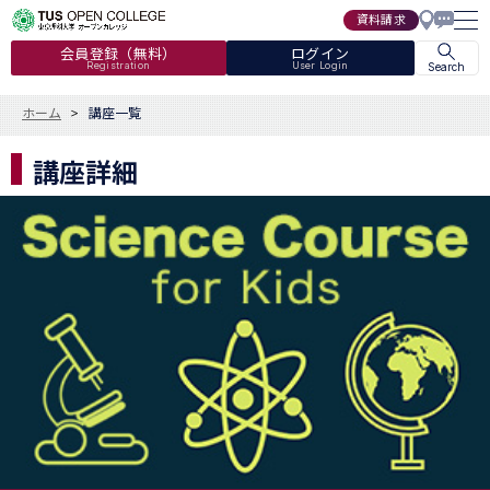
資料請求
会員登録（無料）
ログイン
Registration
User Login
Search
ホーム
講座一覧
講座詳細