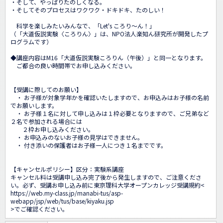
・そして、やっぱりたのしくなる。

・そしてそのプロセスはワクワク・ドキドキ、たのしい！

　科学を楽しみたいみんなで、「Let's ころり～ん！」

（「大道仮説実験〈ころりん〉」は、NPO法人楽知ん研究所が開発したプ
ログラムです）

◆講座内容はM16「大道仮説実験ころりん（午後）」と同一となります。

　ご都合の良い時間帯でお申し込みください。

【受講に際してのお願い】

　・ お子様が対象学年かを確認いたしますので、お申込みはお子様の名前
でお願いします。

　・ お子様１名に対して申し込みは１枠必要となりますので、ご兄弟など
２名で参加される場合には

　　２枠お申し込みください。

　・ お申込みのないお子様の見学はできません。 

　・ 付き添いの保護者はお子様一人につき１名までです。

【キャンセルポリシー】区分：実験系講座

キャンセル料は受講申し込み完了後から発生しますので、ご注意くださ
い。必ず、受講お申し込み前に東京理科大学オープンカレッジ受講規約<
https://web.my-class.jp/manabi-tus/asp-
webapp/jsp/web/tus/base/kiyaku.jsp
>でご確認ください。