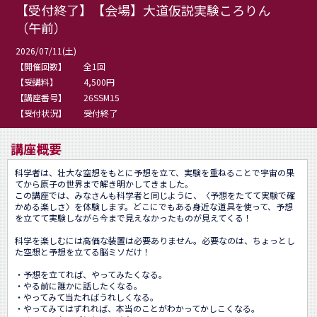
【受付終了】【会場】大道仮説実験ころりん
（午前）
2026/07/11(土)
【開催回数】
全1回
【受講料】
4,500円
【講座番号】
26SSM15
【受付状況】
受付終了
講座概要
科学者は、壮大な空想をもとに予想を立て、実験を重ねることで宇宙の果
てから原子の世界まで解き明かしてきました。

この講座では、みなさんも科学者と同じように、〈予想をたてて実験で確
かめる楽しさ〉を体験します。どこにでもある身近な道具を使って、予想
を立てて実験しながら今まで見えなかったものが見えてくる！

科学を楽しむには高価な装置は必要ありません。必要なのは、ちょっとし
た空想と予想を立てる脳ミソだけ！

・予想を立てれば、やってみたくなる。

・やる前に誰かに話したくなる。

・やってみて当たればうれしくなる。

・やってみてはずれれば、本当のことがわかってかしこくなる。
