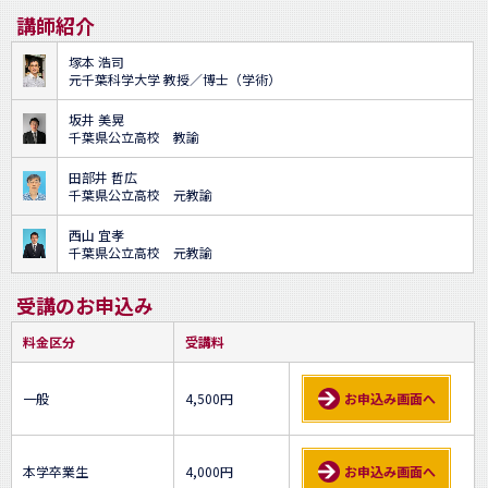
講師紹介
塚本 浩司
元千葉科学大学 教授／博士（学術）
坂井 美晃
千葉県公立高校 教諭
田部井 哲広
千葉県公立高校 元教諭
西山 宜孝
千葉県公立高校 元教諭
受講のお申込み
料金区分
受講料
一般
4,500円
お申込み画面へ
本学卒業生
4,000円
お申込み画面へ