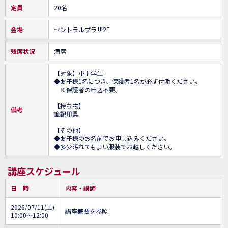
定員
20名
会場
セントラルプラザ2F
残席状況
満席
【対象】小中学生

◆お子様1名につき、保護者1名が必ず付添ください。

　※保護者の申込不要。

【持ち物】

備考
筆記用具

【その他】

◆お子様のお名前でお申し込みください。

◆多少汚れてもよい服装でお越しください。
講座スケジュール
日 時
内容・講師
2026/07/11(土)
講座概要を参照
10:00～12:00