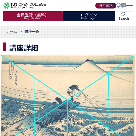
資料請求
会員登録（無料）
ログイン
Registration
User Login
Search
ホーム
講座一覧
講座詳細