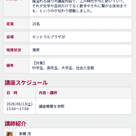
識溢れる語りの講座内容で、江戸時代が今に続いていて、
それが文学や芸術だけでなく数学やそれに繋がる技術まで
も、というのが伝わり感動しました。
定員
20名
会場
セントラルプラザ2F
残席状況
満席
【対象】

備考
中学生、高校生、大学生、社会人全般
講座スケジュール
日 時
内容・講師
2026/06/13(土)
講座概要を参照
15:00～17:00
講師紹介
新藤 茂