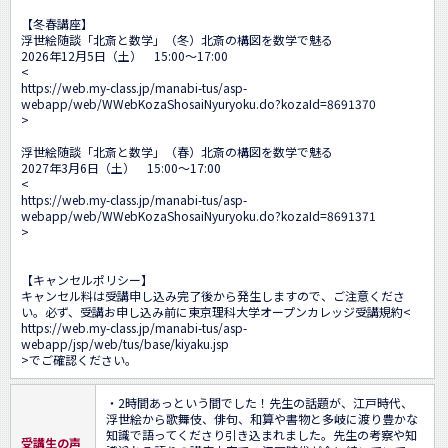
【冬春講座】

浮世絵随談「北斎と数学」（冬）北斎の構図を数学で魅る

2026年12月5日（土）　15:00～17:00

<
https://web.my-class.jp/manabi-tus/asp-
webapp/web/WWebKozaShosaiNyuryoku.do?kozaId=8691370
>

浮世絵随談「北斎と数学」（春）北斎の構図を数学で魅る

2027年3月6日（土）　15:00～17:00

<
https://web.my-class.jp/manabi-tus/asp-
webapp/web/WWebKozaShosaiNyuryoku.do?kozaId=8691371
>

【キャンセルポリシー】

キャンセル料は受講申し込み完了後から発生しますので、ご注意くださ
い。必ず、受講お申し込み前に東京理科大学オープンカレッジ受講規約<
https://web.my-class.jp/manabi-tus/asp-
webapp/jsp/web/tus/base/kiyaku.jsp
>でご確認ください。
・2時間あっという間でした！先生の話題が、江戸時代、
浮世絵から歌舞伎、俳句、和算や書物と多岐に渡り豊かな
知識で語ってくださり引き込まれました。先生の考察や知
受講生の声