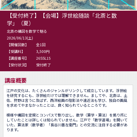
【受付終了】【会場】浮世絵随談「北斎と数
学」（夏）
北斎の構図を数学で魅る
2026/06/13(土)
【開催回数】
全1回
【受講料】
3,500円
【講座番号】
26SSL15
【受付状況】
受付終了
講座概要
江戸の文化は、たくさんのジャンルがリンクして成立しています。浮世絵
を研究するにも、浮世絵だけでは理解できません。ましてや、北斎は、土
佐、狩野は言うに及ばず、西洋絵画の陰影法や遠近法も学び、独自の画風
を求めてやまなかったことは、良く知られているところです。

模様や構図を定規とコンパスで割り出し、数学（算学・算法）を拠り所に
していたことは詳しくは知られていません。江戸で「数学道場」を開いて
いた、算法家（数学者）「長谷川善左衛門」との交流に注目する必要があ
ります。
