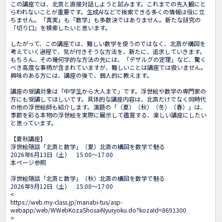
この講座では、北斎と直接対話しようと試みます。これまでの先入観にと
らわれないことが重要です。生成AIなどで検索できる多くの情報は役に立
ちません。「真実」も「数学」も多数決ではありません。新たな研究の
「切り口」を模索したいと思います。

したがって、この講座では、難しい数学を使うのではなく、北斎が構図を
考えていく過程で、気が付きそうな方法を、新たに、追求していきます。

もちろん、その幾何学的な方法の先には、「デザルグの定理」など、驚く
べき高度な事柄が含まれていますが、難しいことは講座では扱いません。
興味のある方には、講座の後で、個人的に教えます。

講座の受講対象は「中学生から大人まで」です。浮世絵や数学の専門家の
方にも受講してほしいです。具体的な講座内容は、北斎だけでなく同時代
の他の浮世絵師も紹介します。演題の「（夏）（秋）（冬）（春）」は、
季節を彩る本物の浮世絵を実際に展示して鑑賞する、楽しい講座にしたい
と思っています。

【夏秋講座】

浮世絵随談「北斎と数学」（夏）北斎の構図を数学で魅る

2026年6月13日（土）　15:00～17:00

本ページ参照

浮世絵随談「北斎と数学」（秋）北斎の構図を数学で魅る

2026年9月12日（土）　15:00～17:00

<
https://web.my-class.jp/manabi-tus/asp-
webapp/web/WWebKozaShosaiNyuryoku.do?kozaId=8691300
>
