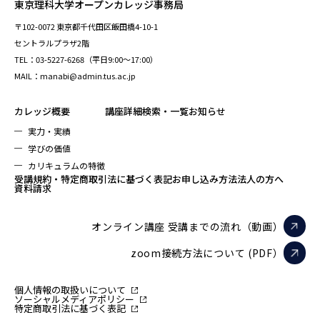
東京理科大学オープンカレッジ事務局
〒102-0072 東京都千代田区飯田橋4-10-1
セントラルプラザ2階
TEL：03-5227-6268（平日9:00～17:00）
MAIL：manabi@admin.tus.ac.jp
カレッジ概要
講座詳細検索・一覧
お知らせ
実力・実績
学びの価値
カリキュラムの特徴
受講規約・特定商取引法に基づく表記
お申し込み方法
法人の方へ
資料請求
オンライン講座 受講までの流れ（動画）
zoom接続方法について (PDF）
個人情報の取扱いについて
ソーシャルメディアポリシー
特定商取引法に基づく表記