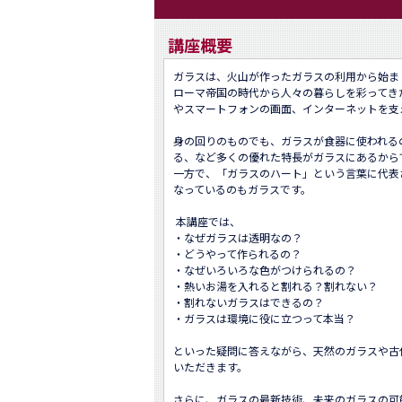
講座概要
ガラスは、火山が作ったガラスの利用から始ま
ローマ帝国の時代から人々の暮らしを彩ってき
やスマートフォンの画面、インターネットを支
身の回りのものでも、ガラスが食器に使われる
る、など多くの優れた特長がガラスにあるからで
一方で、「ガラスのハート」という言葉に代表
なっているのもガラスです。

 本講座では、

・なぜガラスは透明なの？

・どうやって作られるの？

・なぜいろいろな色がつけられるの？

・熱いお湯を入れると割れる？割れない？ 

・割れないガラスはできるの？

・ガラスは環境に役に立つって本当？

といった疑問に答えながら、天然のガラスや古
いただきます。

さらに、ガラスの最新技術、未来のガラスの可