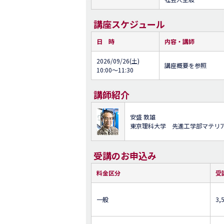
講座スケジュール
日 時
内容・講師
2026/09/26(土)
講座概要を参照
10:00～11:30
講師紹介
安盛 敦雄
東京理科大学 先進工学部マテリ
受講のお申込み
料金区分
受
一般
3,