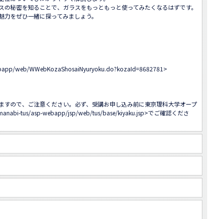
スの秘密を知ることで、ガラスをもっともっと使ってみたくなるはずです。

魅力をぜひ一緒に探ってみましょう。

-webapp/web/WWebKozaShosaiNyuryoku.do?kozaId=8682781
>

ますので、ご注意ください。必ず、受講お申し込み前に東京理科大学オープ
/manabi-tus/asp-webapp/jsp/web/tus/base/kiyaku.jsp
>でご確認くださ