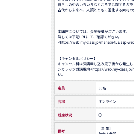
暮らしの中のいろいろなところで活躍するガラ
古代から未来へ、人類とともに進化する素材の
本講座については、会場受講がございます。

詳しくは下記URLにてご確認ください。

<
https://web.my-class.jp/manabi-tus/asp
【キャンセルポリシー】

キャンセル料は受講申し込み完了後から発生し
ンカレッジ受講規約<
https://web.my-class.jp
い。
定員
50名
会場
オンライン
残席状況
○
【対象】

備考
社会人全般