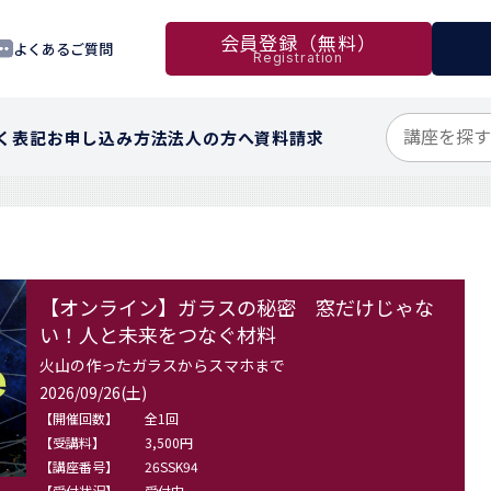
会員登録（無料）
よくあるご質問
Registration
く表記
お申し込み方法
法人の方へ
資料請求
【オンライン】ガラスの秘密 窓だけじゃな
い！人と未来をつなぐ材料
火山の作ったガラスからスマホまで
2026/09/26(土)
【開催回数】
全1回
【受講料】
3,500円
【講座番号】
26SSK94
【受付状況】
受付中