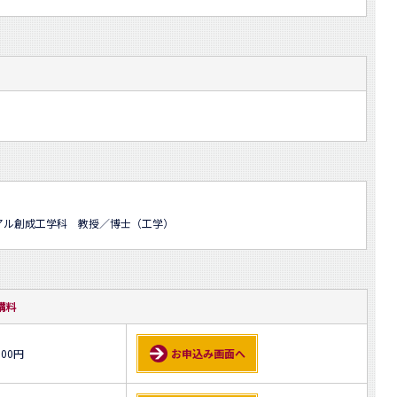
アル創成工学科 教授／博士（工学）
講料
500円
お申込み画面へ