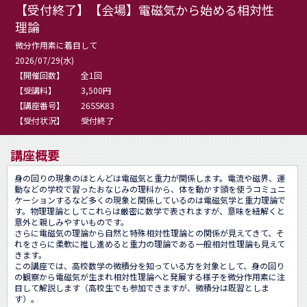
【受付終了】【会場】電磁気から始める相対性
理論
微分作用素に着目して
2026/07/29(水)
【開催回数】
全1回
【受講料】
3,500円
【講座番号】
26SSK83
【受付状況】
受付終了
講座概要
身の回りの現象のほとんどは電磁気と重力が関係します。電流や磁界、運
動などの学校で習ったおなじみの理科から、体を動かす頭を使うコミュニ
ケーションするなど多くの現象と関係しているのは電磁気学と重力理論で
す。物理理論としてこれらは厳密に数学で表されますが、意味を紐解くと
意外と親しみやすいものです。

さらに電磁気の理論から自然と特殊相対性理論との関係が見えてきて、そ
れをさらに柔軟に推し進めると重力の理論である一般相対性理論も見えて
きます。

この講座では、高校数学の微積分を知っている方を対象として、身の回り
の観察から電磁気が生まれ相対性理論へと発展する様子を微分作用素に注
目して解説します（高校生でも参加できますが、微積分は既習としま
す）。
