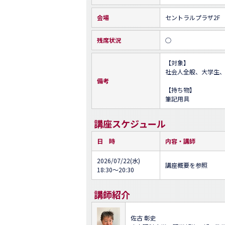
会場
セントラルプラザ2F
残席状況
○
【対象】

社会人全般、大学生、
備考
【持ち物】

筆記用具
講座スケジュール
日 時
内容・講師
2026/07/22(水)
講座概要を参照
18:30～20:30
講師紹介
佐古 彰史