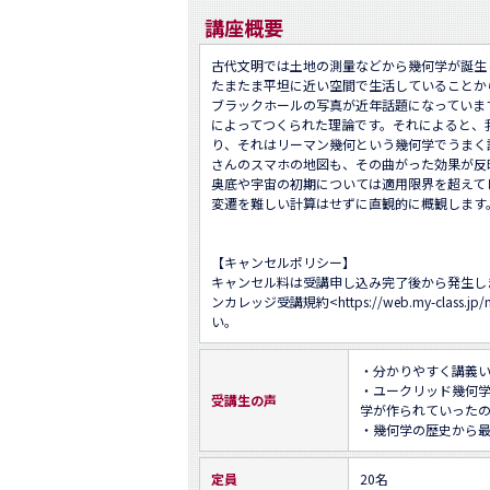
講座概要
古代文明では土地の測量などから幾何学が誕生
たまたま平坦に近い空間で生活していることか
ブラックホールの写真が近年話題になっていま
によってつくられた理論です。それによると、
り、それはリーマン幾何という幾何学でうまく
さんのスマホの地図も、その曲がった効果が反
奥底や宇宙の初期については適用限界を超えて
変遷を難しい計算はせずに直観的に概観します。
【キャンセルポリシー】

キャンセル料は受講申し込み完了後から発生し
ンカレッジ受講規約<
https://web.my-class.jp
い。
・分かりやすく講義い
・ユークリッド幾何
受講生の声
学が作られていったの
・幾何学の歴史から
定員
20名