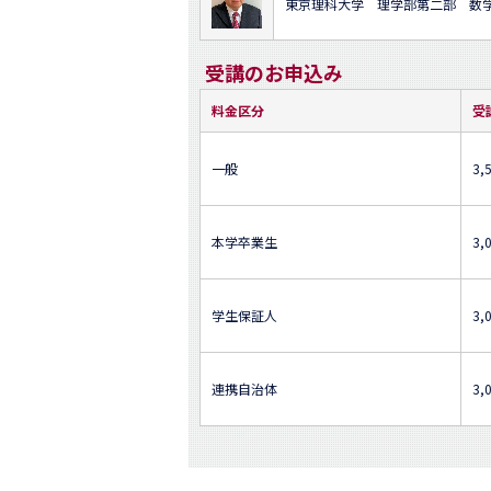
東京理科大学 理学部第二部 数
受講のお申込み
料金区分
受
一般
3,
本学卒業生
3,
学生保証人
3,
連携自治体
3,