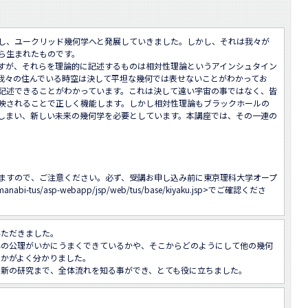
し、ユークリッド幾何学へと発展していきました。しかし、それは我々が
ら生まれたものです。

すが、それらを理論的に記述するものは相対性理論というアインシュタイン
我々の住んでいる時空は決して平坦な幾何では表せないことがわかってお
記述できることがわかっています。これは決して遠い宇宙の事ではなく、皆
映されることで正しく機能します。しかし相対性理論もブラックホールの
しまい、新しい未来の幾何学を必要としています。本講座では、その一連の


ますので、ご注意ください。必ず、受講お申し込み前に東京理科大学オープ
/manabi-tus/asp-webapp/jsp/web/tus/base/kiyaku.jsp
>でご確認くださ
ただきました。

学の公理がいかにうまくできているかや、そこからどのようにして他の幾何
かがよく分かりました。

最新の研究まで、全体流れを知る事ができ、とても役に立ちました。