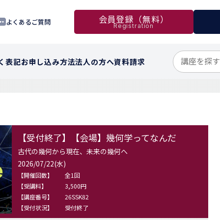
会員登録（無料）
よくあるご質問
Registration
く表記
お申し込み方法
法人の方へ
資料請求
【受付終了】【会場】幾何学ってなんだ
古代の幾何から現在、未来の幾何へ
2026/07/22(水)
【開催回数】
全1回
【受講料】
3,500円
【講座番号】
26SSK82
【受付状況】
受付終了