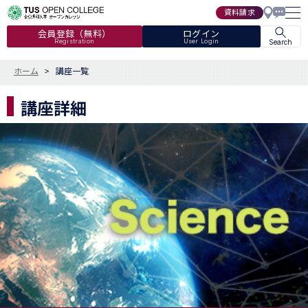
資料請求
会員登録（無料）
ログイン
Registration
User Login
Search
ホーム
講座一覧
講座詳細