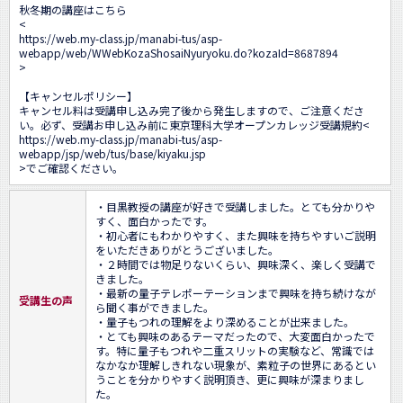
秋冬期の講座はこちら

<
https://web.my-class.jp/manabi-tus/asp-
webapp/web/WWebKozaShosaiNyuryoku.do?kozaId=8687894
>

【キャンセルポリシー】

キャンセル料は受講申し込み完了後から発生しますので、ご注意くださ
い。必ず、受講お申し込み前に東京理科大学オープンカレッジ受講規約<
https://web.my-class.jp/manabi-tus/asp-
webapp/jsp/web/tus/base/kiyaku.jsp
>でご確認ください。
・目黒教授の講座が好きで受講しました。とても分かりや
すく、面白かったです。

・初心者にもわかりやすく、また興味を持ちやすいご説明
をいただきありがとうございました。

・２時間では物足りないくらい、興味深く、楽しく受講で
きました。

・最新の量子テレポーテーションまで興味を持ち続けなが
受講生の声
ら聞く事ができました。

・量子もつれの理解をより深めることが出来ました。

・とても興味のあるテーマだったので、大変面白かったで
す。特に量子もつれや二重スリットの実験など、常識では
なかなか理解しきれない現象が、素粒子の世界にあるとい
うことを分かりやすく説明頂き、更に興味が深まりまし
た。