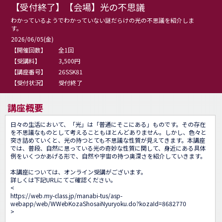
【受付終了】【会場】光の不思議
わかっているようでわかっていない謎だらけの光の不思議を紹介しま
す。
2026/06/05(金)
【開催回数】
全1回
【受講料】
3,500円
【講座番号】
26SSK81
【受付状況】
受付終了
講座概要
日々の生活において、「光」は「普通にそこにある」ものです。その存在
を不思議なものとして考えることもほとんどありません。しかし、色々と
突き詰めていくと、光の持つとても不思議な性質が見えてきます。本講座
では、普段、自然に思っている光の奇妙な性質に関して、身近にある具体
例をいくつかあげる形で、自然や宇宙の持つ奥深さを紹介していきます。

本講座については、オンライン受講がございます。

詳しくは下記URLにてご確認ください。

<
https://web.my-class.jp/manabi-tus/asp-
webapp/web/WWebKozaShosaiNyuryoku.do?kozaId=8682770
>
