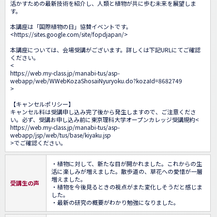
活かすための最新技術を紹介し、人類と植物が共に歩む未来を展望しま
す。

本講座は「国際植物の日」協賛イベントです。

<
https://sites.google.com/site/fopdjapan/
>

本講座については、会場受講がございます。詳しくは下記URLにてご確認
ください。

<
https://web.my-class.jp/manabi-tus/asp-
webapp/web/WWebKozaShosaiNyuryoku.do?kozaId=8682749
>

【キャンセルポリシー】

キャンセル料は受講申し込み完了後から発生しますので、ご注意くださ
い。必ず、受講お申し込み前に東京理科大学オープンカレッジ受講規約<
https://web.my-class.jp/manabi-tus/asp-
webapp/jsp/web/tus/base/kiyaku.jsp
>でご確認ください。
・植物に対して、新たな目が開かれました。これからの生
活に楽しみが増えました。散歩道の、草花への愛惜が一層
増えました。

受講生の声
・植物を今後見るときの視点がまた変化しそうだと感じま
した。

・最新の研究の概要がわかり勉強になりました。