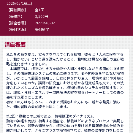
2026/05/16(土)
【開催回数】
全1回
【受講料】
3,500円
【講座番号】
26SSK40-02
【受付状況】
受付終了
講座概要
私たちの命を支え、安らぎを与えてくれる植物。彼らは「大地に根を下ろ
し、動かない」という道を選んだからこそ、動物とは異なる独自の生存戦
略を進化させてきました。

　本講座では、植物の生き方を動物や人間と比較しながら多面的に捉え直
し、その情報処理システムの核心に迫ります。脳や神経系を持たない植物
が、いかにして周囲を感知し、自在に体を作り変え、環境の変化や外敵に
対応しているのか。講師の研究室における新たな研究成果も交え、その洗
練されたメカニズムを読み解きます。植物独自のシステムを理解すること
は、環境・食料・エネルギー問題解決の鍵を握るパートナーとしての真の
姿を浮き彫りにします。

初めての方はもちろん、これまで受講された方にも、新たな発見に満ち
た、知的冒険の最前線をお届けします。

第2回：動物との比較で迫る、情報処理のダイナミズム

動物の神経や免疫に相当する機能を、植物はどのようなプロセスで実現し
ているのか。最新の知見から、植物の体内を駆け巡る情報伝達の仕組みを
解き明かします。さらにプラズマ植物科学など、植物の潜在能力を社会に