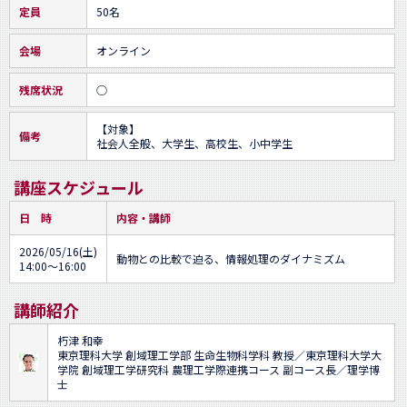
定員
50名
会場
オンライン
残席状況
○
【対象】

備考
社会人全般、大学生、高校生、小中学生
講座スケジュール
日 時
内容・講師
2026/05/16(土)
動物との比較で迫る、情報処理のダイナミズム
14:00～16:00
講師紹介
朽津 和幸
東京理科大学 創域理工学部 生命生物科学科 教授／東京理科大学大
学院 創域理工学研究科 農理工学際連携コース 副コース長／理学博
士