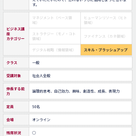
す。
マネジメント（ベース領
ヒューマンリソース（ヒト
域）
領域）
ビジネス講
座
ストラテジー（モノ・コト
ファイナンス（カネ領域）
カテゴリー
領域）
デジタル戦略（情報領域）
スキル・ブラッシュアップ
クラス
一般
受講対象
社会人全般
伸長する能
論理的思考、自己効力、興味、創造性、成長、表現力
力
定員
50名
会場
オンライン
残席状況
○