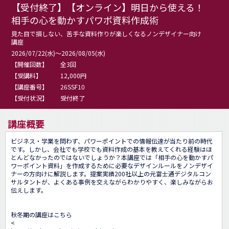
【受付終了】【オンライン】明日から使える！
相手の心を動かすパワポ資料作成術
見た目で損しない、苦手な資料作りが楽しくなるノンデザイナー向け
講座
2026/07/22(水)～2026/08/05(水)
【開催回数】
全3回
【受講料】
12,000円
【講座番号】
26SSF10
【受付状況】
受付終了
講座概要
ビジネス・学業を問わず、パワーポイントでの情報伝達が当たり前の時代
です。しかし、会社でも学校でも資料作成の基本を教えてくれる経験はほ
とんどなかったのではないでしょうか？本講座では「相手の心を動かすパ
ワーポイント資料」を作成するために必要なデザインルールをノンデザイ
ナーの方向けに解説します。提案実績200社以上の元富士通デジタルコン
サルタントが、よくある事例を交えながらわかりやすく、楽しみながらお
伝えします。

秋冬期の講座はこちら

<