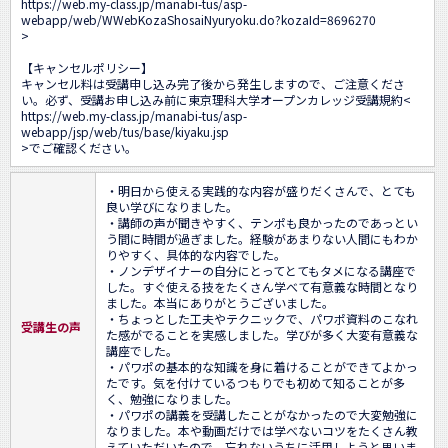
https://web.my-class.jp/manabi-tus/asp-
webapp/web/WWebKozaShosaiNyuryoku.do?kozaId=8696270
>

【キャンセルポリシー】

キャンセル料は受講申し込み完了後から発生しますので、ご注意くださ
い。必ず、受講お申し込み前に東京理科大学オープンカレッジ受講規約<
https://web.my-class.jp/manabi-tus/asp-
webapp/jsp/web/tus/base/kiyaku.jsp
>でご確認ください。
・明日から使える実践的な内容が盛りだくさんで、とても
良い学びになりました。

・講師の声が聞きやすく、テンポも良かったのであっとい
う間に時間が過ぎました。経験があまりない人間にもわか
りやすく、具体的な内容でした。

・ノンデザイナーの自分にとってとてもタメになる講座で
した。すぐ使える技をたくさん学べて有意義な時間となり
ました。本当にありがとうございました。

・ちょっとした工夫やテクニックで、パワポ資料のこなれ
受講生の声
た感がでることを実感しました。学びが多く大変有意義な
講座でした。

・パワポの基本的な知識を身に着けることができてよかっ
たです。気を付けているつもりでも初めて知ることが多
く、勉強になりました。

・パワポの講義を受講したことがなかったので大変勉強に
なりました。本や動画だけでは学べないコツをたくさん教
えていただいたので、忘れないうちに活用しようと思いま