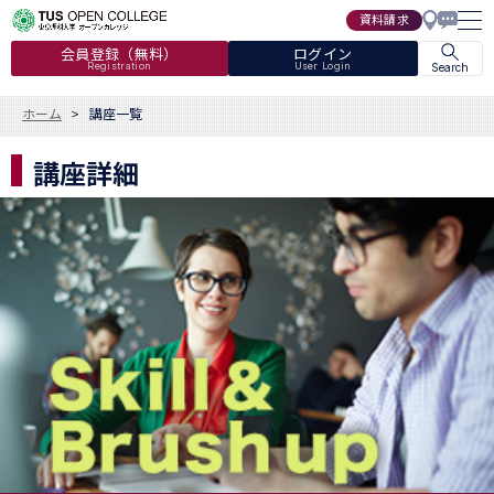
資料請求
会員登録（無料）
ログイン
Registration
User Login
Search
ホーム
講座一覧
講座詳細