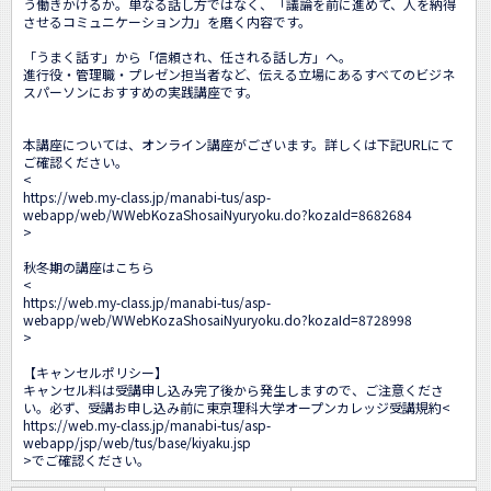
う働きかけるか。単なる話し方ではなく、「議論を前に進めて、人を納得
させるコミュニケーション力」を磨く内容です。

「うまく話す」から「信頼され、任される話し方」へ。

進行役・管理職・プレゼン担当者など、伝える立場にあるすべてのビジネ
スパーソンにおすすめの実践講座です。

本講座については、オンライン講座がございます。詳しくは下記URLにて
ご確認ください。

<
https://web.my-class.jp/manabi-tus/asp-
webapp/web/WWebKozaShosaiNyuryoku.do?kozaId=8682684
>

秋冬期の講座はこちら

<
https://web.my-class.jp/manabi-tus/asp-
webapp/web/WWebKozaShosaiNyuryoku.do?kozaId=8728998
>

【キャンセルポリシー】

キャンセル料は受講申し込み完了後から発生しますので、ご注意くださ
い。必ず、受講お申し込み前に東京理科大学オープンカレッジ受講規約<
https://web.my-class.jp/manabi-tus/asp-
webapp/jsp/web/tus/base/kiyaku.jsp
>でご確認ください。