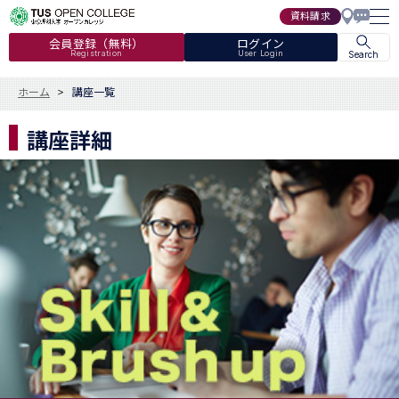
資料請求
会員登録（無料）
ログイン
Registration
User Login
Search
ホーム
講座一覧
講座詳細