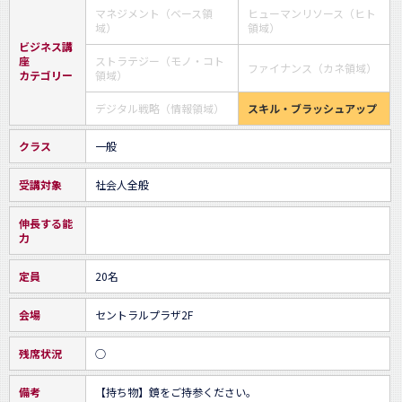
マネジメント（ベース領
ヒューマンリソース（ヒト
域）
領域）
ビジネス講
座
ストラテジー（モノ・コト
ファイナンス（カネ領域）
カテゴリー
領域）
デジタル戦略（情報領域）
スキル・ブラッシュアップ
クラス
一般
受講対象
社会人全般
伸長する能
力
定員
20名
会場
セントラルプラザ2F
残席状況
○
備考
【持ち物】鏡をご持参ください。