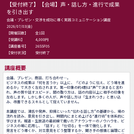
【受付終了】【会場】声・話し方・進行で成果
を引き出す
会議・プレゼン・交渉を成功に導く実践コミュニケーション講座
2026/07/03(金)
【開催回数】
全1回
【受講料】
4,000円
【講座番号】
26SSF05
【受付状況】
受付終了
講座概要
会議、プレゼン、商談、打ち合わせ―。

ビジネスの成果は「何を言うか」以上に、「どのように伝え、どう場を進
めるか」で大きく左右されます。第一印象の約4割は“声”で決まると言わ
れ、声の質や話すスピード、間の取り方は、話の内容以上に相手の印象を
左右します。しかし多くの人が、声や話し方は「生まれつき」と思い込
み、改善できるスキルとして捉えていません。

本講座では、滑舌や発声、抑揚といった“伝わる話し方”の基礎から、場の
流れを読み、意見を引き出し、時間内にまとめ上げる“進行術”を体系的に
学びます。報道・生放送の最前線で磨いたアナウンサーのノウハウを、ビ
ジネスの場に応用し、「話す」と「仕切る」を一体で強化します。

発言をどう導くか、対立意見をどう整理するか、聞き手の感情と論理にど