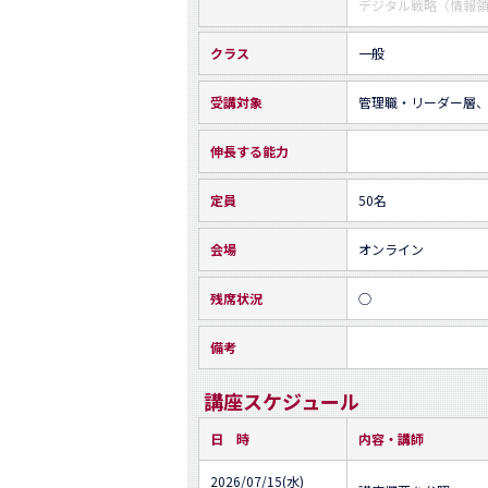
デジタル戦略（情報
クラス
一般
受講対象
管理職・リーダー層
伸長する能力
定員
50名
会場
オンライン
残席状況
○
備考
講座スケジュール
日 時
内容・講師
2026/07/15(水)