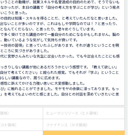
ということの動機が、就業スキルや名誉達成の目的のためで、そうでないも
かなかったが、本日の講義で「自分の考え方を学ぶことが学び」という視点
いこうと思った。

びの目的は知識・スキルを得ることだ、と考えていたんだなと思いました。
出ないことが多いのですが、これはもしや学問なのでは！？︎と思ったり、
となんてくだらない、と思ったり、堂々めぐりしています。

まで多く受けてきた講座の中で一番自分のためになるかもしれません。脳の
、動いているような気がして気持ちが良いです。

と＝技術の習得」と思っていたふしがあります。それが違うということを明
ところに気づきがありました。

時代に宮野さんみたいな先生に出会いたかった。でも今出会えたことにも感
すっきりしない講義が他にあるだろうかという感想です。「教えて欲しい」
「自分で考えてください」と殴られた感覚。でもそれが「学ぶ」ということ
晴らしい講義なので、周りに広めます。

感性に訴えてかける力強い思いに大変感動しました。

学び」に触れることができました。モヤモヤの余韻に浸っております。もっ
せ」を考えてもよいのだと感じました。自分との対話を深めていきたいと思
ス領域）
ヒューマンリソース（ヒト領域）
・コト領域）
ファイナンス（カネ領域）