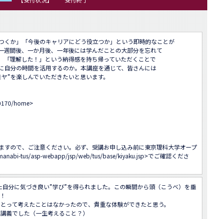
つくか」「今後のキャリアにどう役立つか」という即時的なことが

一週間後、一か月後、一年後には学んだことの大部分を忘れて

」「理解した！」という納得感を持ち帰っていただくことで

に自分の時間を活用するのか。本講座を通じて、皆さんには

ヤ”を楽しんでいただきたいと思います。

20170/home
>

ますので、ご注意ください。必ず、受講お申し込み前に東京理科大学オープ
/manabi-tus/asp-webapp/jsp/web/tus/base/kiyaku.jsp
>でご確認くださ
た自分に気づき良い”学び”を得られました。この瞬間から頭（こうべ）を垂
！

とって考えたことはなかったので、貴重な体験ができたと思う。

講義でした（一生考えること？）
