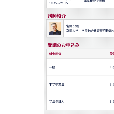
講座概要を参照
18:45～20:15
講師紹介
宮野 公樹
京都大学 学際融合教育研究推進
受講のお申込み
料金区分
受
一般
4,
本学卒業生
3,
学生保証人
3,