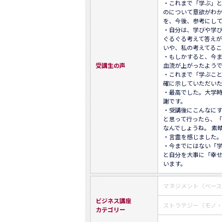
・これまで「学ぶ」
のについて意欲がわ
を、今後、参考にして
・自分は、学びや学
ぐるぐる考えて答えが
いや、私の考えてるこ
・もしかすると、今
受講生の声
血流が上がったようで
・これまで「学ぶこ
確に示していただいた
・最高でした。大学
謝です。

・受講後にこんなに
と思って行ったら、
なんでしょうね。 素
・言霊を感じました。
・今までにはない「
と自分を大事に「幸
います。
マネジメント（ベー
ビジネス講座
ストラテジー（モノ
カテゴリー