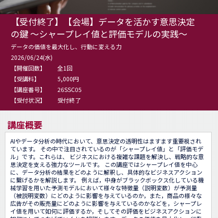
【受付終了】【会場】データを活かす意思決定
の鍵 ～シャープレイ値と評価モデルの実践～
データの価値を最大化し、行動に変える力
2026/06/24(水)
【開催回数】
全1回
【受講料】
5,000円
【講座番号】
26SSC05
【受付状況】
受付終了
講座概要
AIやデータ分析の時代において、意思決定の透明性はますます重要視され
ています。 その中で注目されているのが「シャープレイ値」と「評価モデ
ル」です。これらは、 ビジネスにおける複雑な課題を解決し、戦略的な意
思決定を支える強力なツールです。 この講座ではシャープレイ値を中心
に、データ分析の結果をどのように解釈し、具体的なビジネスアクション
に繋げるかを解説します。 例えば，中身がブラックボックス化している機
械学習を用いた予測モデルにおいて様々な特徴量（説明変数）が予測量
（被説明変数）にどのように影響を与えているのか，また，商品の様々な
広告がその販売量にどのように影響を与えているのかなどを，シャープレ
イ値を用いて如何に評価するか，そしてその評価をビジネスアクションに