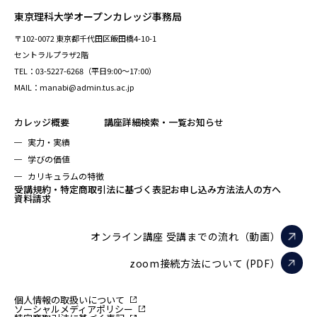
東京理科大学オープンカレッジ事務局
〒102-0072 東京都千代田区飯田橋4-10-1
セントラルプラザ2階
TEL：03-5227-6268（平日9:00～17:00）
MAIL：manabi@admin.tus.ac.jp
カレッジ概要
講座詳細検索・一覧
お知らせ
実力・実績
学びの価値
カリキュラムの特徴
受講規約・特定商取引法に基づく表記
お申し込み方法
法人の方へ
資料請求
オンライン講座 受講までの流れ（動画）
zoom接続方法について (PDF）
個人情報の取扱いについて
ソーシャルメディアポリシー