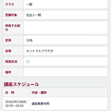
クラス
一般
受講対象
社会人一般
伸長する能
力
定員
20名
会場
セントラルプラザ2F
残席状況
○
備考
講座スケジュール
日 時
内容・講師
2026/06/24(水)
講座概要参照
18:30～20:00