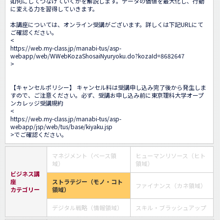
如何にしてつなげていくかを解説します。データの価値を最大化し、行動
に変える力を習得していきます。

本講座については、オンライン受講がございます。詳しくは下記URLにて
ご確認ください。

<
https://web.my-class.jp/manabi-tus/asp-
webapp/web/WWebKozaShosaiNyuryoku.do?kozaId=8682647
>

【キャンセルポリシー】 キャンセル料は受講申し込み完了後から発生しま
すので、ご注意ください。必ず、受講お申し込み前に東京理科大学オープ
ンカレッジ受講規約

<
https://web.my-class.jp/manabi-tus/asp-
webapp/jsp/web/tus/base/kiyaku.jsp
>でご確認ください。
マネジメント（ベース領
ヒューマンリソース（ヒト
域）
領域）
ビジネス講
座
ストラテジー（モノ・コト
ファイナンス（カネ領域）
カテゴリー
領域）
デジタル戦略（情報領域）
スキル・ブラッシュアップ