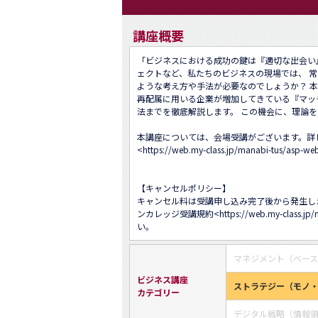
講座概要
「ビジネスにおける成功の鍵は『適切な出会い
ェクトなど、私たちのビジネスの現場では、 
ような考え方や手法が必要なのでしょうか？ 本
再配属に用いる企業が増加してきている『マッ
法までを徹底解説します。 この機会に、理論を
本講座については、会場受講がございます。詳し
<
https://web.my-class.jp/manabi-tus/asp
【キャンセルポリシー】 

キャンセル料は受講申し込み完了後から発生し
ンカレッジ受講規約<
https://web.my-class.jp
い。
マネジメント（ベー
ビジネス講座
ストラテジー（モノ
カテゴリー
デジタル戦略（情報