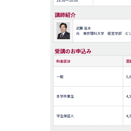
18:30～20:00
講師紹介
武藤 滋夫
元 東京理科大学 経営学部 ビジ
受講のお申込み
料金区分
受
一般
5,
本学卒業生
4,
学生保証人
4,