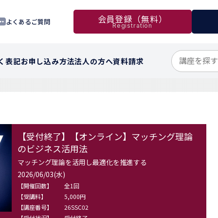
会員登録（無料）
よくあるご質問
Registration
く表記
お申し込み方法
法人の方へ
資料請求
【受付終了】【オンライン】マッチング理論
のビジネス活用法
マッチング理論を活用し最適化を推進する
2026/06/03(水)
【開催回数】
全1回
【受講料】
5,000円
【講座番号】
26SSC02
【受付状況】
受付終了