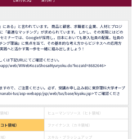
』にある」と言われています。 商品と顧客、求職者と企業、人材とプロジ
常に「最適なマッチング」が求められています。 しかし、その実現にはどの
セミナーでは、Googleが採用し，日本においても新入社員の配属，社員の
チング理論』に焦点を当て、その基本的な考え方からビジネスへの応用方
実践へと活かす第一歩を一緒に踏み出しましょう！

くは下記URLにてご確認ください。

-webapp/web/WWebKozaShosaiNyuryoku.do?kozaId=8682646
>

ますので、ご注意ください。必ず、受講お申し込み前に東京理科大学オープ
/manabi-tus/asp-webapp/jsp/web/tus/base/kiyaku.jsp
>でご確認くださ
ス領域）
ヒューマンリソース（ヒト領域）
・コト領域）
ファイナンス（カネ領域）
領域）
スキル・ブラッシュアップ